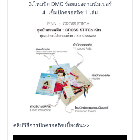
3.ไหมปัก DMC ร้อยแผงตามนัมเบอร์
4. เข็มปักครอสติช 1 เล่ม
คลิปวิธีการปักครอสติชเบื้องต้น>>