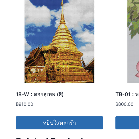
18-W : ดอยสุเทพ (สี)
TB-01 : พ
฿
910.00
฿
800.00
หยิบใส่ตะกร้า