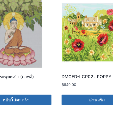
ระพุทธเจ้า (ภาพสี)
DMCFD-LCP02 : POPPY 
฿
640.00
หยิบใส่ตะกร้า
อ่านเพิ่ม