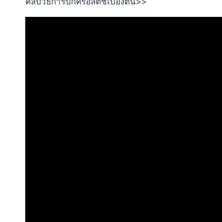
คลิปวิธีการปักครอสติชเบื้องต้น>>