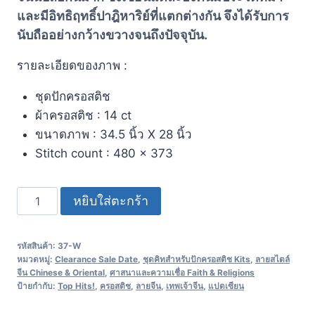
และมีอิทธิฤทธิ์ปาฎิหาริย์ที่แตกต่างกัน จึงได้รับการ
นับถืออย่างกว้างขวางจนถึงปัจจุบัน.
รายละเอียดของภาพ :
ชุดปักครอสติช
ผ้าครอสติช : 14 ct
ขนาดภาพ : 34.5 นิ้ว X 28 นิ้ว
Stitch count : 480 x 373
หยิบใส่ตะกร้า
รหัสสินค้า:
37-W
หมวดหมู่:
Clearance Sale Date
,
ชุดคิทสำหรับปักครอสติช Kits
,
ลายสไตล์
จีน Chinese & Oriental
,
ศาสนาและความเชื่อ Faith & Religions
ป้ายกำกับ:
Top Hits!
,
ครอสติช
,
ลายจีน
,
เทพเจ้าจีน
,
แปดเซียน