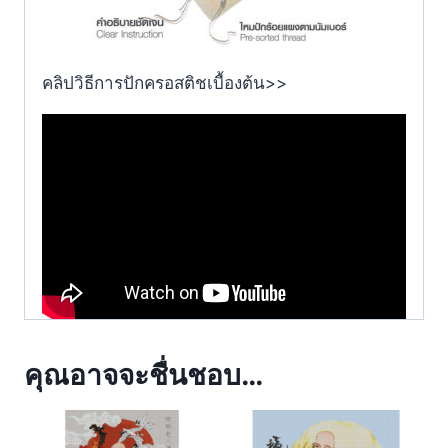
คลิปวิธีการปักครอสติชเบื้องต้น>>
คุณอาจจะชื่นชอบ…