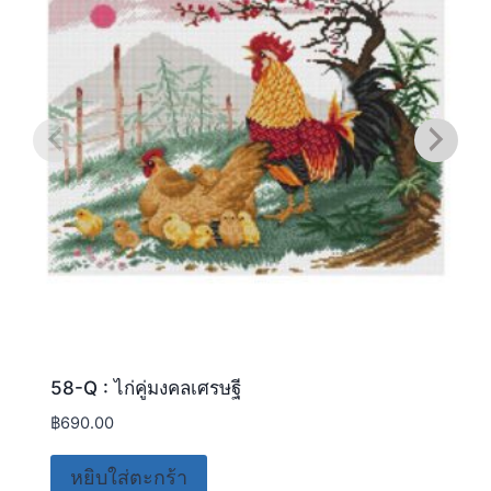
58-Q : ไก่คู่มงคลเศรษฐี
฿
690.00
หยิบใส่ตะกร้า