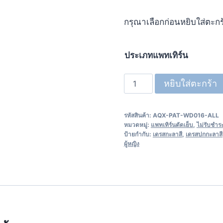
กรุณาเลือกก่อนหยิบใส่ตะก
ประเภทแพทเทิร์น
หยิบใส่ตะกร้า
รหัสสินค้า:
AQX-PAT-WD016-ALL
หมวดหมู่:
แพทเทิร์นตัดเย็บ
,
ไม่รับชำร
ป้ายกำกับ:
เดรสกะลาสี
,
เดรสปกกะลาสี
ผู้หญิง