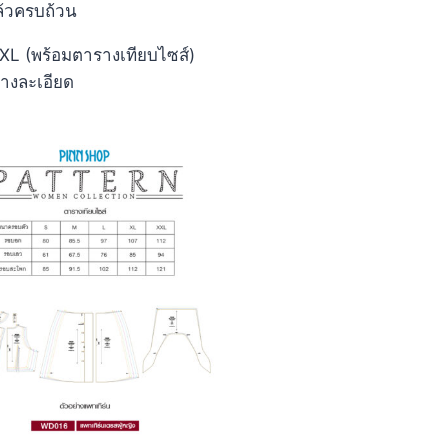
ล้วครบถ้วน
ะ XXL (พร้อมตารางเทียบไซส์)
่างละเอียด