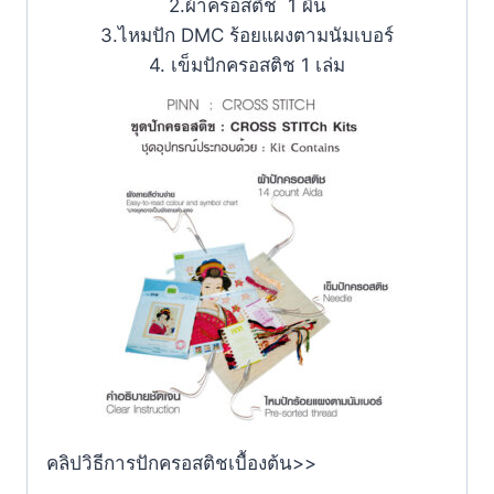
2.ผ้าครอสติช 1 ผืน
3.ไหมปัก DMC ร้อยแผงตามนัมเบอร์
4. เข็มปักครอสติช 1 เล่ม
คลิปวิธีการปักครอสติชเบื้องต้น>>