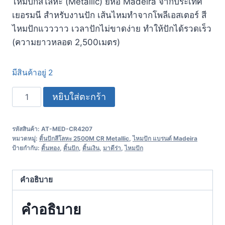
ไหมปักสีโลหะ (Metallic) ยี่ห้อ Madeira จากประเทศ
เยอรมนี สำหรับงานปัก เส้นไหมทำจากโพลีเอสเตอร์ สี
ไหมปักแวววาว เวลาปักไม่ขาดง่าย ทำให้ปักได้รวดเร็ว
(ความยาวหลอด 2,500เมตร)
มีสินค้าอยู่ 2
หยิบใส่ตะกร้า
รหัสสินค้า:
AT-MED-CR4207
หมวดหมู่:
ดิ้นปักสีโลหะ 2500M CR Metallic
,
ไหมปัก แบรนด์ Madeira
ป้ายกำกับ:
ดิ้นทอง
,
ดิ้นปัก
,
ดิ้นเงิน
,
มาดีร่า
,
ไหมปัก
คำอธิบาย
คำอธิบาย