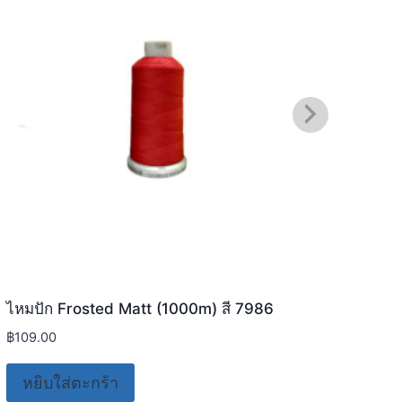
ไหมปัก Frosted Matt (1000m) สี 7986
ไหมป
฿
109.00
฿
109
หยิบใส่ตะกร้า
หย