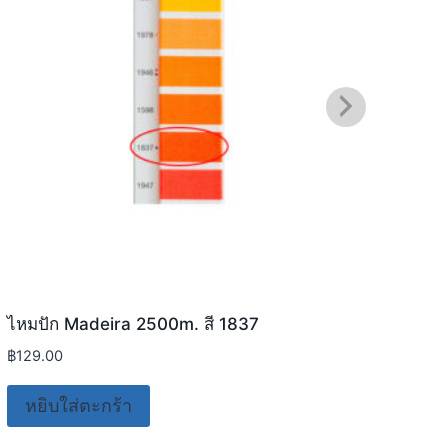
ไหมปัก Madeira 2500m. สี 1837
ไหมป
฿
129.00
฿
129
หยิบใส่ตะกร้า
อ่