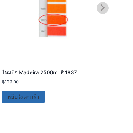
ไหมปัก Madeira 2500m. สี 1837
ไหมป
฿
129.00
฿
129
หยิบใส่ตะกร้า
อ่