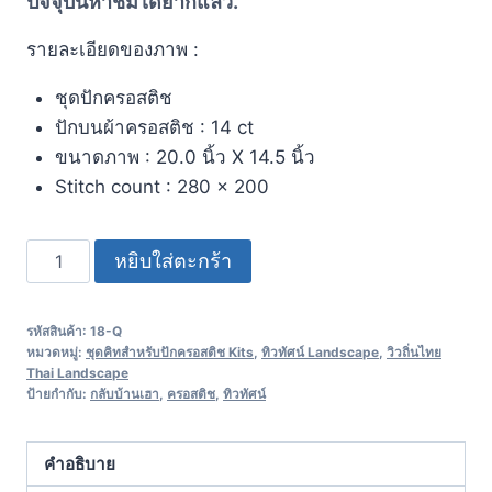
ปัจจุบันหาชมได้ยากแล้ว.
รายละเอียดของภาพ :
ชุดปักครอสติช
ปักบนผ้าครอสติช : 14 ct
ขนาดภาพ : 20.0 นิ้ว X 14.5 นิ้ว
Stitch count : 280 x 200
หยิบใส่ตะกร้า
รหัสสินค้า:
18-Q
หมวดหมู่:
ชุดคิทสำหรับปักครอสติช Kits
,
ทิวทัศน์ Landscape
,
วิวถิ่นไทย
Thai Landscape
ป้ายกำกับ:
กลับบ้านเฮา
,
ครอสติช
,
ทิวทัศน์
คำอธิบาย