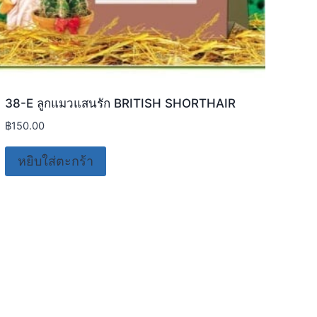
38-E ลูกแมวแสนรัก BRITISH SHORTHAIR
38-
฿
150.00
฿
150
หยิบใส่ตะกร้า
หย