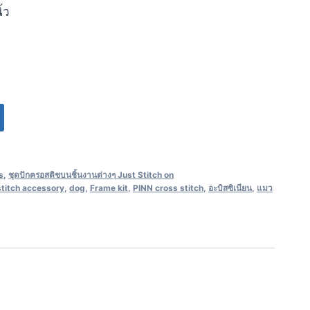
้ว
s
,
ชุดปักครอสติชบนชิ้นงานต่างๆ Just Stitch on
stitch accessory
,
dog
,
Frame kit
,
PINN cross stitch
,
อะบิสซิเนียน
,
แมว