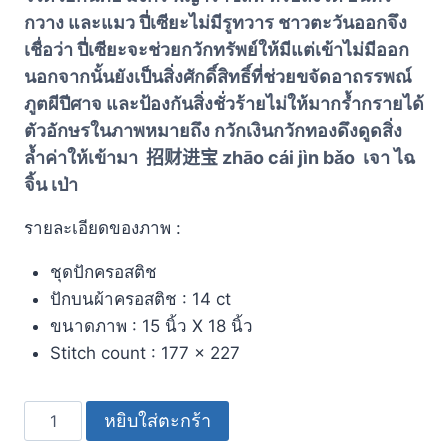
กวาง และแมว ปี่เซียะไม่มีรูทวาร ชาวตะวันออกจึง
เชื่อว่า ปี่เซียะจะช่วยกวักทรัพย์ให้มีแต่เข้าไม่มีออก
นอกจากนั้นยังเป็นสิ่งศักดิ์สิทธิ์ที่ช่วยขจัดอาถรรพณ์
ภูตผีปีศาจ และป้องกันสิ่งชั่วร้ายไม่ให้มากร้ำกรายได้
ตัวอักษรในภาพหมายถึง กวักเงินกวักทองดึงดูดสิ่ง
ล้ำค่าให้เข้ามา
招财进宝
zhāo cái jìn bǎo เจา ไฉ
จิ้น เป่า
รายละเอียดของภาพ :
ชุดปักครอสติช
ปักบนผ้าครอสติช : 14 ct
ขนาดภาพ : 15 นิ้ว X 18 นิ้ว
Stitch count : 177 x 227
หยิบใส่ตะกร้า