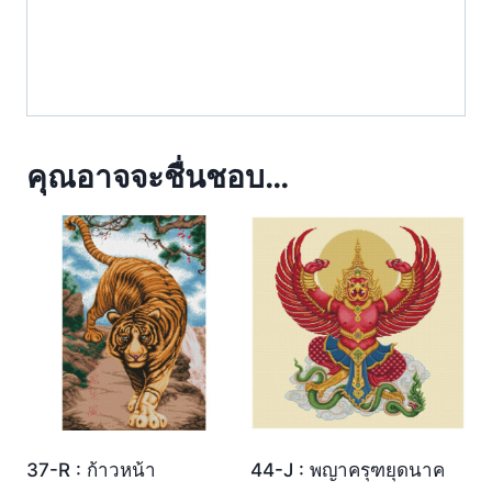
คุณอาจจะชื่นชอบ…
37-R : ก้าวหน้า
44-J : พญาครุฑยุดนาค