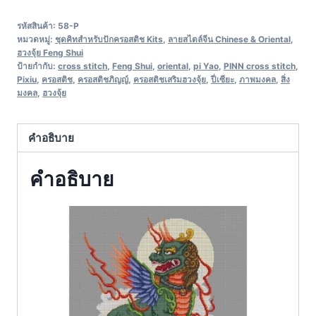
รหัสสินค้า:
58-P
หมวดหมู่:
ชุดคิทสำหรับปักครอสติช Kits
,
ลายสไตล์จีน Chinese & Oriental
,
ฮวงจุ้ย Feng Shui
ป้ายกำกับ:
cross stitch
,
Feng Shui
,
oriental
,
pi Yao
,
PINN cross stitch
,
Pixiu
,
ครอสติช
,
ครอสติชภิญญ์
,
ครอสติชเสริมฮวงจุ้ย
,
ปี่เซียะ
,
ภาพมงคล
,
สิ่ง
มงคล
,
ฮวงจุ้ย
คำอธิบาย
คำอธิบาย