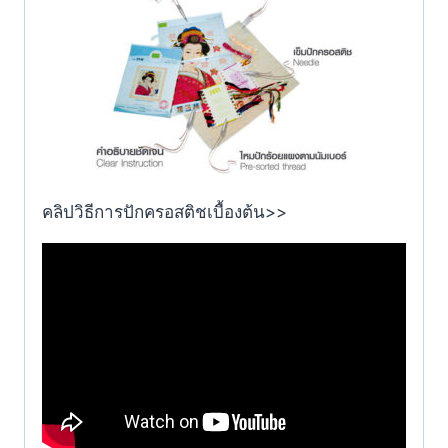
คลิปวิธีการปักครอสติชเบื้องต้น>>