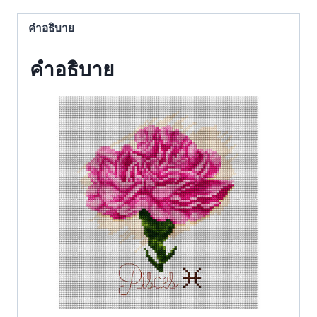
คำอธิบาย
คำอธิบาย