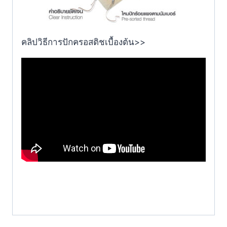
คลิปวิธีการปักครอสติชเบื้องต้น>>