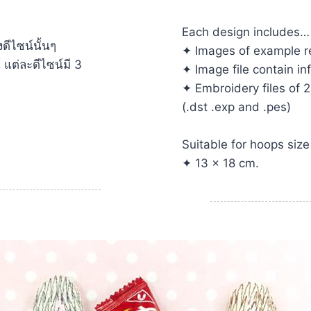
Each design includes…
ีไซน์นั้นๆ
✦ Images of example re
แต่ละดีไซน์มี 3
✦ Image file contain in
✦ Embroidery files of 2
(.dst .exp and .pes)
Suitable for hoops size 
✦ 13 x 18 cm.