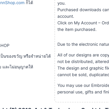
innShop.com
ก็ได้
you.
Purchased downloads can 
account.
Click on My Account – Ord
the item purchased.
Due to the electronic natur
SHOP
All of our designs are co
 เป็นของขวัญ หรือจำหน่ายได้
not be distributed, altere
ย และไม่อนุญาตให้
The design and graphic fil
cannot be sold, duplicate
You may use our Embroider
personal use, gifts and fin