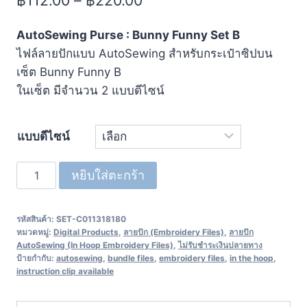
AutoSewing Purse : Bunny Funny Set B
ไฟล์ลายปักแบบ AutoSewing สำหรับกระเป๋าซิปบน
เซ็ต
Bunny Funny B
ในเซ็ต มีจำนวน 2 แบบดีไซน์
แบบดีไซน์
หยิบใส่ตะกร้า
รหัสสินค้า:
SET-C011318180
หมวดหมู่:
Digital Products
,
ลายปัก (Embroidery Files)
,
ลายปัก
AutoSewing (In Hoop Embroidery Files)
,
ไม่รับชำระเงินปลายทาง
ป้ายกำกับ:
autosewing
,
bundle files
,
embroidery files
,
in the hoop
,
instruction clip available