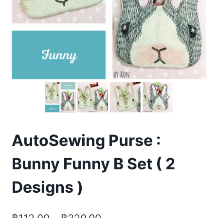
AutoSewing Purse :
Bunny Funny B Set ( 2
Designs )
฿
112.00
–
฿
220.00