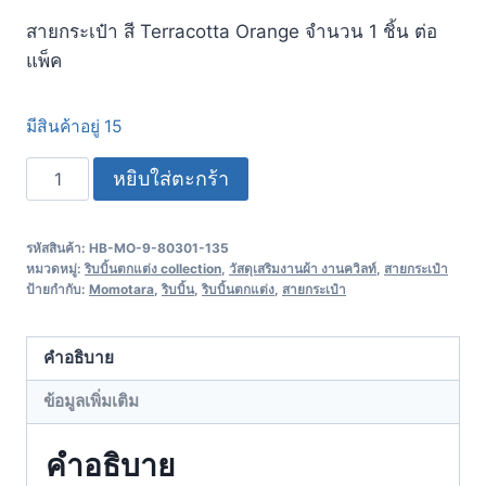
สายกระเป๋า สี Terracotta Orange จำนวน 1 ชิ้น ต่อ
แพ็ค
มีสินค้าอยู่ 15
หยิบใส่ตะกร้า
รหัสสินค้า:
HB-MO-9-80301-135
หมวดหมู่:
ริบบิ้นตกแต่ง collection
,
วัสดุเสริมงานผ้า งานควิลท์
,
สายกระเป๋า
ป้ายกำกับ:
Momotara
,
ริบบิ้น
,
ริบบิ้นตกแต่ง
,
สายกระเป๋า
คำอธิบาย
ข้อมูลเพิ่มเติม
คำอธิบาย