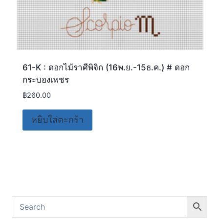
61-K : ดอกไม้ราศีพิจิก (16พ.ย.-15ธ.ค.) # ดอก
กระบองเพชร
฿
260.00
หยิบใส่ตะกร้า