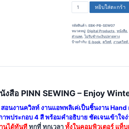
หยิบใส่ตะกร้า
รหัสสินค้า:
EBK-PB-SEW07
หมวดหมู่:
Digital Products
,
หนังสือ
,
ส่วนลด
,
ไม่รับชำระเงินปลายทาง
ป้ายกำกับ:
E-book
,
ควิลท์
,
งานควิลท์
นังสือ PINN SEWING – Enjoy Wint
 สอนงานควิลท์ งานแอพพลิเค่เป็นชิ้นงาน Hand
ภาพประกอบ 4 สี พร้อมคำอธิบาย ชัดเจนเข้าใจง
นได้ทันที
ทุกที่ ทุกเวลา
ทั้งในคอมพิวเตอร์ แท็บเ