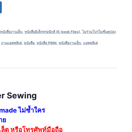
หนังสืองานเย็บ
,
หนังสืออิเล็กทรอนิกส์ (E-book Files)
,
ไม่ร่วมโปรโมชั่นคูปอง
,
งานแอพพลิเค่
,
หนังสือ
,
หนังสือ PINN
,
หนังสืองานเย็บ
,
แอพพลิเค่
er Sewing
 made ไม่ซ้ำใคร
่าย
ล็ต หรือโทรศัพท์มือถือ