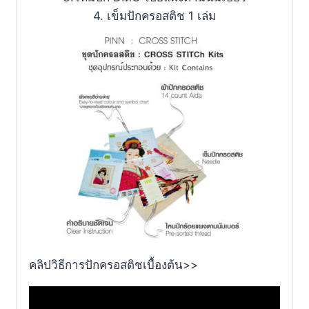
4. เข็มปักครอสติช 1 เล่ม
คลิปวิธีการปักครอสติชเบื้องต้น>>