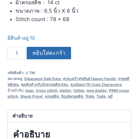
ผ้าครอสติช : 14 ct
ขนาดภาพ : 6.5 นิ้ว X 6 นิ้ว
Stitch count : 78 x 68
มีสินค้าอยู่ 10
หยิบใส่ตะกร้า
รหัสสินค้า:
J-7M
หมวดหมู่:
Clearance Sale Date
,
ครอบครัวสุขสันต์ Happy Family
,
ครอสติ
ซพิเศษ
,
ชุดคิทสำหรับปักครอสติช Kits
,
ตูนน้อยน่ารัก Cute Characters
ป้ายกำกับ:
bear
,
cross stitch
,
daddy
,
father
,
love daddy
,
PINN cross
stitch
,
Shock Price!
,
ครอสติช
,
ภิญญ์ครอสติช
,
รักพ่อ
,
วันพ่อ
,
หมี
คำอธิบาย
คำอธิบาย