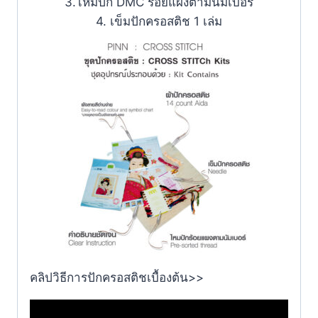
3.ไหมปัก DMC ร้อยแผงตามนัมเบอร์
4. เข็มปักครอสติช 1 เล่ม
คลิปวิธีการปักครอสติชเบื้องต้น>>