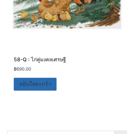
58-Q : ไก่คู่มงคลเศรษฐี
฿
690.00
หยิบใส่ตะกร้า