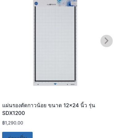
แผ่นรองตัดกาวน้อย ขนาด 12×24 นิ้ว รุ่น
Roll 
SDX1200
฿
1,6
฿
1,290.00
หย