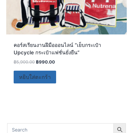
คอร์สเรียนงานฝีมือออนไลน์ “เย็บกระเป๋า
Upcycle กระเป๋าแฟชั่นยั่งยืน”
฿
5,900.00
฿
990.00
หยิบใส่ตะกร้า