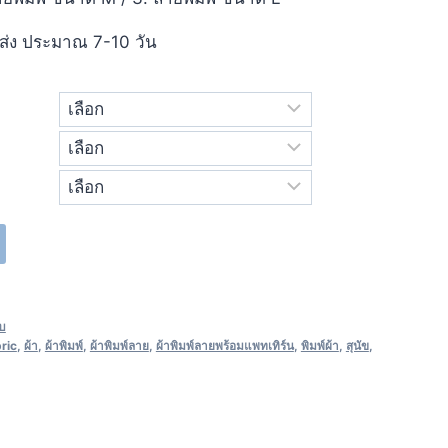
ส่ง ประมาณ 7-10 วัน
็บ
ric
,
ผ้า
,
ผ้าพิมพ์
,
ผ้าพิมพ์ลาย
,
ผ้าพิมพ์ลายพร้อมแพทเทิร์น
,
พิมพ์ผ้า
,
สุนัข
,