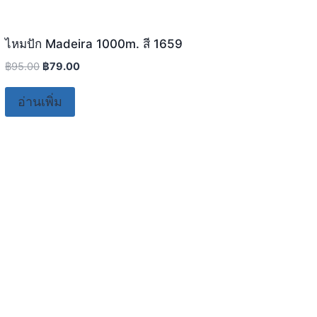
ไหมปัก Madeira 1000m. สี 1659
ไหมป
฿
95.00
฿
79.00
฿
95.
อ่านเพิ่ม
หย