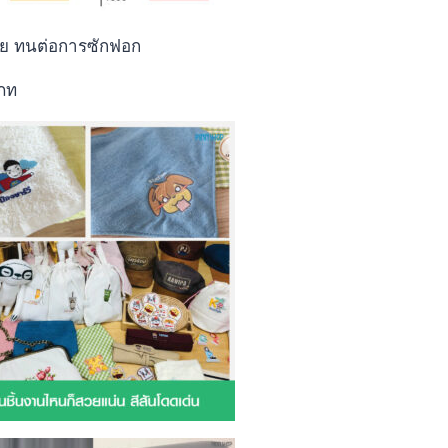
่าย ทนต่อการซักฟอก
ภท