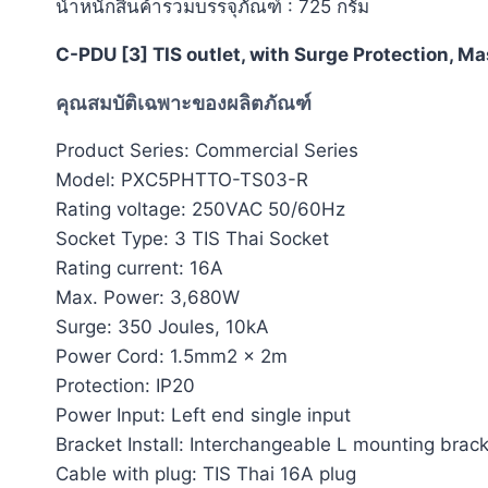
น้ำหนักสินค้ารวมบรรจุภัณฑ์ : 725 กรัม
C-PDU [3] TIS outlet, with Surge Protection, M
คุณสมบัติเฉพาะของผลิตภัณฑ์
Product Series: Commercial Series
Model: PXC5PHTTO-TS03-R
Rating voltage: 250VAC 50/60Hz
Socket Type: 3 TIS Thai Socket
Rating current: 16A
Max. Power: 3,680W
Surge: 350 Joules, 10kA
Power Cord: 1.5mm2 x 2m
Protection: IP20
Power Input: Left end single input
Bracket Install: Interchangeable L mounting brac
Cable with plug: TIS Thai 16A plug