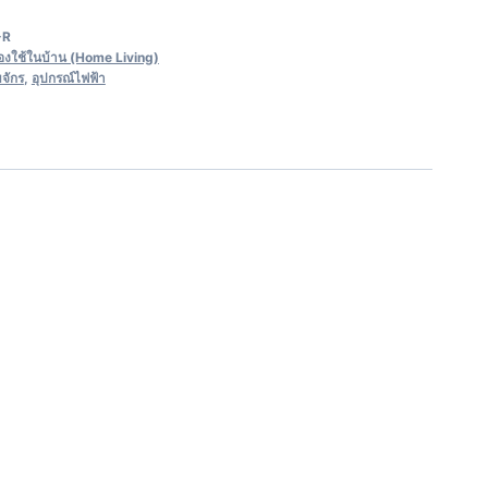
-R
ื่องใช้ในบ้าน (Home Living)
บจักร
,
อุปกรณ์ไฟฟ้า