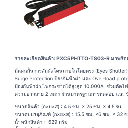
รายละเอียดสินค้า: PXC5PHTTO-TS03-R มาพร้อม
มีแผ่นกั้นการสัมผัสโดนภายในโดยตรง (Eyes Shutter) 
Surge Protection ป้องกันฟ้าผ่า และ Over-load prot
ป้องกันฟ้าผ่า ไฟกระชากได้สูงสุด 10,000A ช่วยตัดไฟใ
ความยาวสาย 2 เมตร ผ่านมาตรฐานการทดสอบ และ 
ขนาดสินค้า (ก×ย×ส) : 4.5 ซม. × 25 ซม. × 4.5 ซม.
ขนาดบบรจุภัณฑ์ (ก×ย×ส) : 15.5 ซม. ×6 ซม. × 32 ซ
น้ำหนักสินค้า : 629 กรัม