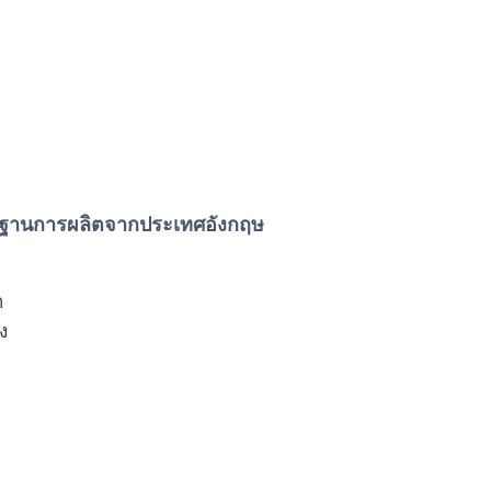
รฐานการผลิตจากประเทศอังกฤษ
ำ
ง