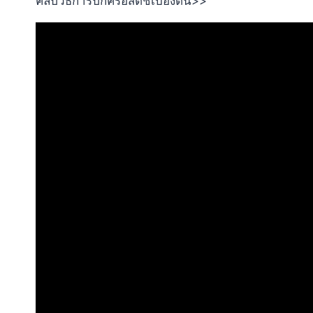
คลิปวิธีการปักครอสติชเบื้องต้น>>