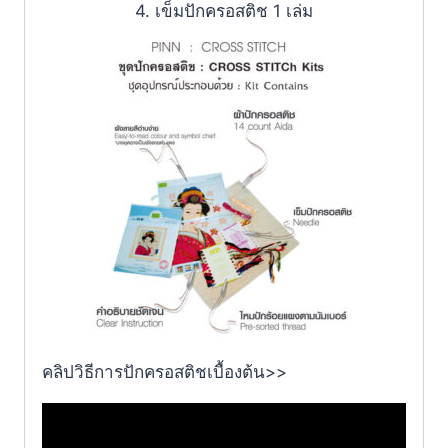
4. เข็มปักครอสติช 1 เล่ม
คลิปวิธีการปักครอสติชเบื้องต้น>>