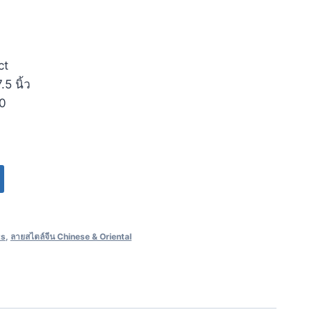
ct
5 นิ้ว
20
ts
,
ลายสไตล์จีน Chinese & Oriental