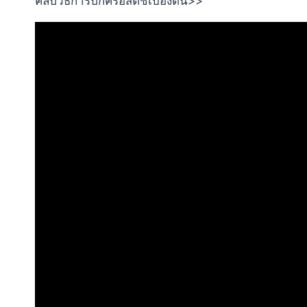
คลิปวิธีการปักครอสติชเบื้องต้น>>