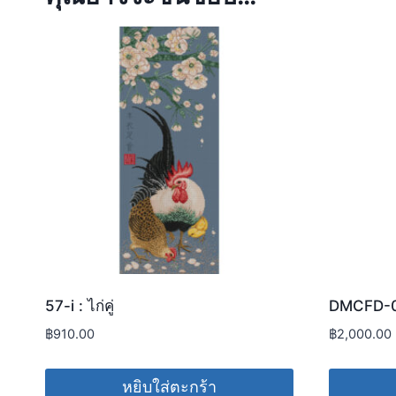
57-i : ไก่คู่
DMCFD-0
฿
910.00
฿
2,000.00
หยิบใส่ตะกร้า