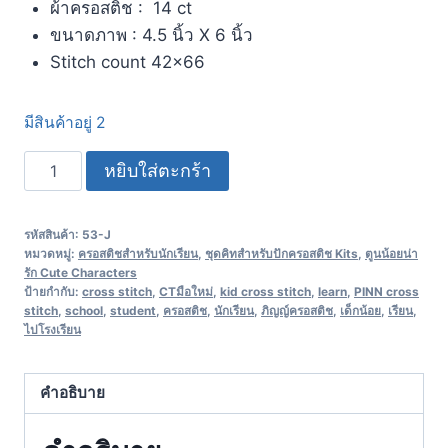
ผ้าครอสติช : 14 ct
ขนาดภาพ : 4.5 นิ้ว X 6 นิ้ว
Stitch count 42×66
มีสินค้าอยู่ 2
หยิบใส่ตะกร้า
รหัสสินค้า:
53-J
หมวดหมู่:
ครอสติชสำหรับนักเรียน
,
ชุดคิทสำหรับปักครอสติช Kits
,
ตูนน้อยน่า
รัก Cute Characters
ป้ายกำกับ:
cross stitch
,
CTมือใหม่
,
kid cross stitch
,
learn
,
PINN cross
stitch
,
school
,
student
,
ครอสติช
,
นักเรียน
,
ภิญญ์ครอสติช
,
เด็กน้อย
,
เรียน
,
ไปโรงเรียน
คำอธิบาย