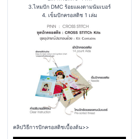
3.ไหมปัก DMC ร้อยแผงตามนัมเบอร์
4. เข็มปักครอสติช 1 เล่ม
คลิปวิธีการปักครอสติชเบื้องต้น>>