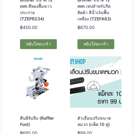
mm สีทองพื้นขาว
mm เทปสำหรับรีด
ประกาย
ติดผ้า สีน้ำเงินพื้น
(TZEPR234)
เหลือง (TZEFA63)
฿
450.00
฿
870.00
หยิบใส่ตะกร้า
หยิบใส่ตะกร้า
ตีนผีจับจีบ (Ruffler
ตัวเลื่อนปรับขนาด
Foot)
หมวก (แพ็ค 10 คู่)
฿
695.00
฿
99.00