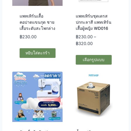
แพทเทิร์นเสื้อ
แพทเทิร์นชุดเดรส
คอปาดแขนกุด ชาย
ปกกะลาสี แพทเทิร์น
เสื้อระดับสะโพกล่าง
เสื้อผู้หญิง WD016
฿
230.00
฿
230.00
–
฿
320.00
หยิบใส่ตะกร้า
เลือกรูปแบบ
ลดราคา!