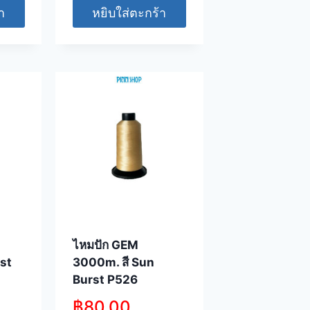
า
หยิบใส่ตะกร้า
ไหมปัก GEM
st
3000m. สี Sun
Burst P526
฿
80.00