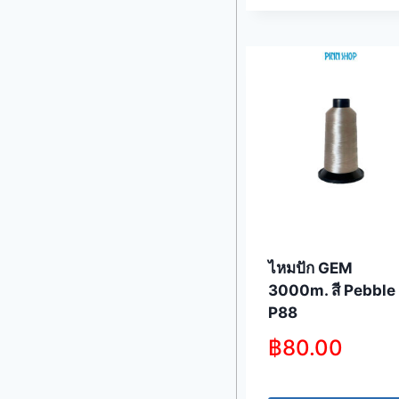
ไหมปัก GEM
3000m. สี Pebble
P88
฿
80.00