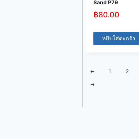
Sand P79
฿
80.00
หยิบใส่ตะกร้า
←
1
2
→