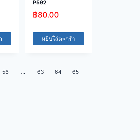
P592
฿
80.00
า
หยิบใส่ตะกร้า
56
…
63
64
65