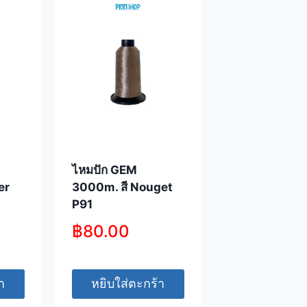
ไหมปัก GEM
er
3000m. สี Nouget
P91
฿
80.00
า
หยิบใส่ตะกร้า