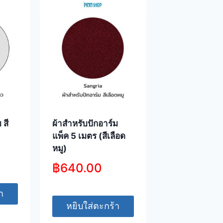
 สี
ผ้าสำหรับปักอาร์ม
แพ็ค 5 เมตร (สีเลือด
หมู)
฿
640.00
า
หยิบใส่ตะกร้า