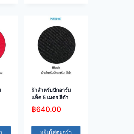
ม
ผ้าสำหรับปักอาร์ม
แพ็ค 5 เมตร สีดำ
฿
640.00
า
หยิบใส่ตะกร้า