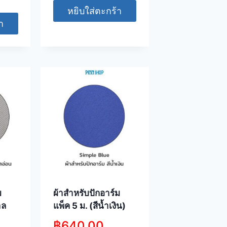
หยิบใส่ตะกร้า
า
ม
ผ้าสำหรับปักอาร์ม
าล
แพ็ค 5 ม. (สีน้ำเงิน)
฿
640.00