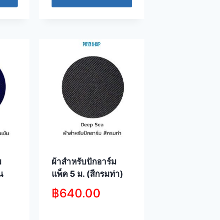
ม
ผ้าสำหรับปักอาร์ม
ิน
แพ็ค 5 ม. (สีกรมท่า)
฿
640.00