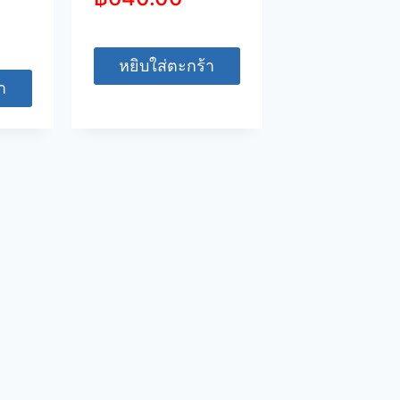
หยิบใส่ตะกร้า
า