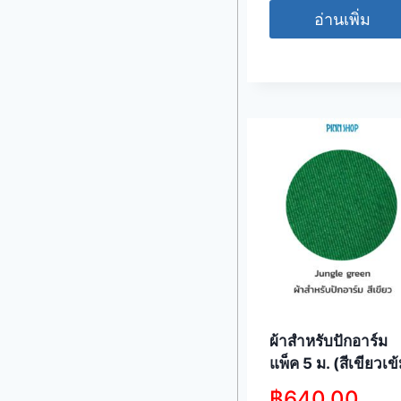
อ่านเพิ่ม
ผ้าสำหรับปักอาร์ม
แพ็ค 5 ม. (สีเขียวเข
฿
640.00