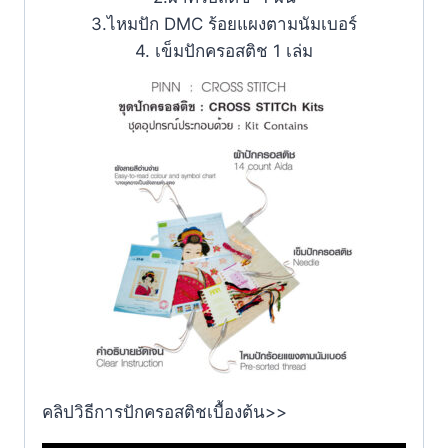
3.ไหมปัก DMC ร้อยแผงตามนัมเบอร์
4. เข็มปักครอสติช 1 เล่ม
คลิปวิธีการปักครอสติชเบื้องต้น>>