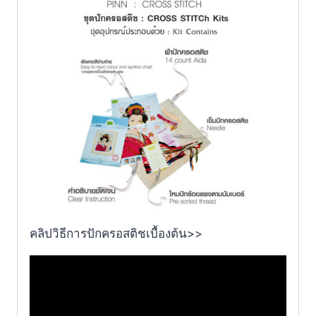
คลิปวิธีการปักครอสติชเบื้องต้น>>