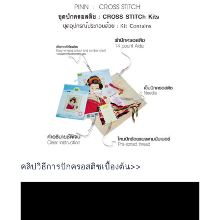
คลิปวิธีการปักครอสติชเบื้องต้น>>