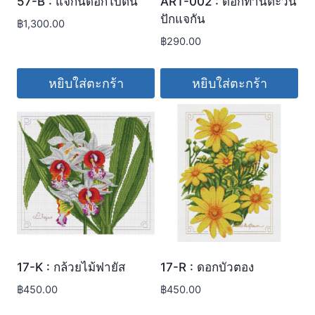
57-B : แจกันดอกโบตั๋น
ART-002 : ดอกทานตะวัน
ปักแจกัน
฿
1,300.00
฿
290.00
หยิบใส่ตะกร้า
หยิบใส่ตะกร้า
17-K : กล้วยไม้ฟายัส
17-R : ดอกบัวตอง
฿
450.00
฿
450.00