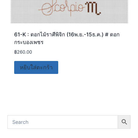
61-K : ดอกไม้ราศีพิจิก (16พ.ย.-15ธ.ค.) # ดอก
กระบองเพชร
฿
260.00
หยิบใส่ตะกร้า