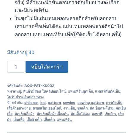
จริง) มีคำแนะนำขั้นตอนการตัดเย็บอย่างละเอียด
และมีแพทเทิร์น
ในชุดไม่มีแผ่นเทมเพลทพลาสติกสำหรับลอกลาย
(สามารถซื้อเพิ่มได้ค่ะ แผ่นเทมเพลทพลาสติกนำไป
ลอกลายแบบแพทเทิร์น เพื่อใช้ตัดเย็บได้หลายครั้ง)
มีสินค้าอยู่ 40
หยิบใส่ตะกร้า
รหัสสินค้า:
AQX-PAT-KS002
หมวดหมู่:
สินค้ามีสอน ในคลิปออนไลน์
,
แพทเทิร์นชุดเด็ก
,
แพทเทิร์นตัดเย็บ
,
ไม่รับชำระเงินปลายทาง
ป้ายกำกับ:
children
,
kid
,
pattern
,
sewing
,
sewing pattern
,
การตัดเย็บ
เสื้อผ้าอย่างง่าย
,
ครอสเรียนออนไลน์
,
งานเย็บ
,
ชุดเด็ก
,
ตัดเย็บกระโปรง
,
ตัดเย็บ
เสื้อ
,
ตัดเย็บเสื้อผ้า
,
ตัดเย็บเสื้อผ้าเบื้องต้น
,
ตัดเสื้อใส่เอง
,
สอนฟรี
,
เย็บจักร
,
เย็บ
ผ้า
,
เย็บเสื้อ
,
เสื้อผ้าเด็ก
,
เสื้อเด็ก
,
แพทเทิร์น