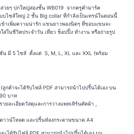
อเชิ๊ตสวยๆ ปกใหญ่สองชั้น WB019 จากครูคำมาร์ค
แบบไซส์ใหญ่ 2 ชั้น Big collar ที่กำลังเป็นเทรน์ในตอนนี้
ข้าเพิ่มความน่ารัก แขนยาวพองนิดๆ ที่ขอบแขนจะ
ส่ในชีวิตประจำวัน เที่ยว ช็อปปิ้ง ทำงาน หรือถ่ายรูป
ชั่น มี 5 ไซส์ ตั้งแต่ S, M, L, XL และ XXL (พร้อม
(ลูกค้าจะได้รับไฟล์ PDF สามารถนำไปปริ้นได้เอง บน
90 บาท
ายละเอียดวัสดุและการวางแพทเทิร์นตัดผ้า ,
บดาวน์โหลด และปริ้นท์ลงกระดาษขนาด A4
้าจะได้รับไฟล์ PDF สามารถนำไปปริ้นได้เอง บน