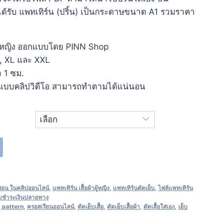
ด้รับ แพทเทิร์น (ปริ้น) เป็นกระดาษขนาด A1 รวมราคา
้อผู้หญิง ออกแบบโดย PINN Shop
L,
XL และ XXL
ว 1 ซม.
ปแบบคลิปวิดีโอ สามารถทำตามได้แน่นอน
ีสอน ในคลิปออนไลน์
,
แพทเทิร์น เสื้อผ้าผู้หญิง
,
แพทเทิร์นตัดเย็บ
,
ไฟล์แพทเทิร์น
ับชำระเงินปลายทาง
 pattern
,
ครอสเรียนออนไลน์
,
ตัดเย็บเสื้อ
,
ตัดเย็บเสื้อผ้า
,
ตัดเสื้อใส่เอง
,
เย็บ