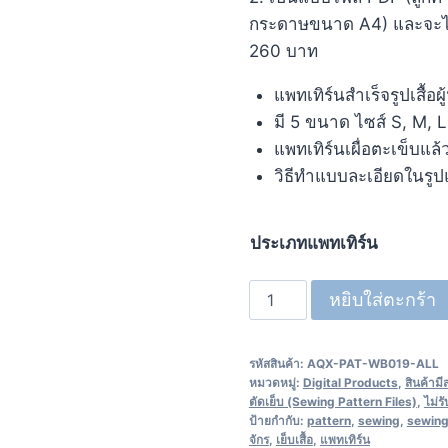
กระดาษ
ขนาด
A4)
และจะไ
260 บาท
แพทเทิร์นสำเร็จรูปเสื
มี 5
ขนาด ไซส์
S, M, 
แพทเทิร์นเผื่อตะเข็บแล้
วิธีทำแบบละเอียดในรู
ประเภทแพทเทิร์น
หยิบใส่ตะกร้า
รหัสสินค้า:
AQX-PAT-WB019-ALL
หมวดหมู่:
Digital Products
,
สินค้าม
ตัดเย็บ (Sewing Pattern Files)
,
ไม่ร
ป้ายกำกับ:
pattern
,
sewing
,
sewing
จักร
,
เย็บเสื้อ
,
แพทเทิร์น