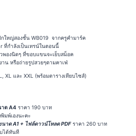
วยๆ ปกใหญ่สองชั้น WB019 จากครูคำมาร์ค
r ที่กำลังเป็นเทรน์ในตอนนี้
วพองนิดๆ ที่ขอบแขนจะเย็บสม็อค
ทำงาน หรือถ่ายรูปสวยๆตามคาเฟ่
M, L, XL และ XXL (พร้อมตารางเทียบไซส์)
นาด A4
ราคา 190 บาท
่งพิมพ์เองนะคะ
ษขนาด A1 + ไฟล์ดาวน์โหลด PDF
ราคา 260 บาท
บได้ทันที