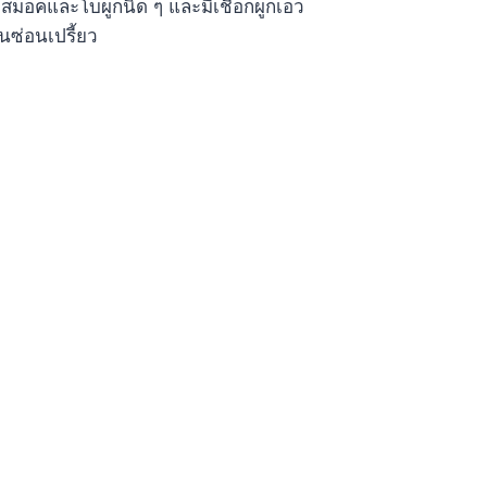
ีสม็อคและโบผูกนิด ๆ และมีเชือกผูกเอว
านซ่อนเปรี้ยว