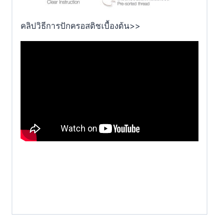
คลิปวิธีการปักครอสติชเบื้องต้น>>