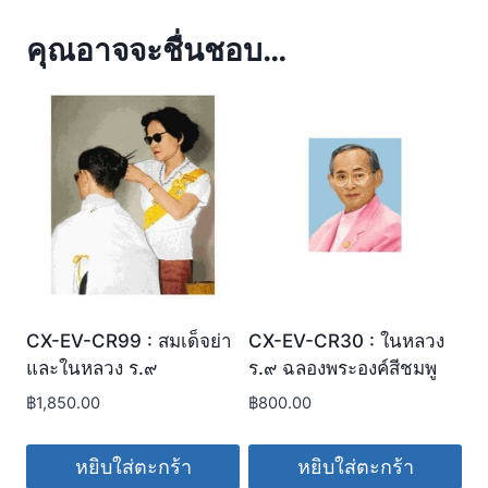
คุณอาจจะชื่นชอบ…
CX-EV-CR99 : สมเด็จย่า
CX-EV-CR30 : ในหลวง
และในหลวง ร.๙
ร.๙ ฉลองพระองค์สีชมพู
฿
1,850.00
฿
800.00
หยิบใส่ตะกร้า
หยิบใส่ตะกร้า