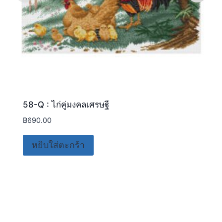
58-Q : ไก่คู่มงคลเศรษฐี
฿
690.00
หยิบใส่ตะกร้า