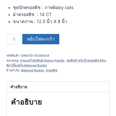
ชุดปักครอสติช : ภาพBaby cats
ผ้าครอสติช : 14 CT
ขนาดภาพ : 12.5 นิ้ว X 8 นิ้ว
หยิบใส่ตะกร้า
รหัสสินค้า:
DMCFD-XC0845A
หมวดหมู่:
ครอบครัวสุขสันต์ Happy Family
,
ชุดคิทสำหรับปักครอสติช Kits
,
สัตว์เลี้ยงคู่ใจ Beloved Buddy
ป้ายกำกับ:
Beloved Buddy
,
ครอสติช
คำอธิบาย
คำอธิบาย