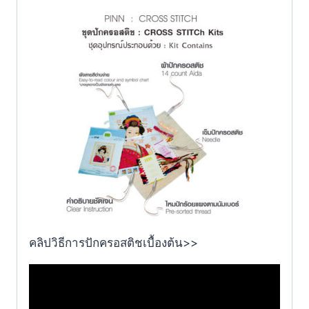
คลิปวิธีการปักครอสติชเบื้องต้น>>