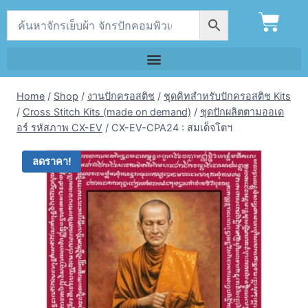
Home
/
Shop
/
งานปักครอสติช
/
ชุดคิทสำหรับปักครอสติช Kits
/
Cross Stitch Kits (made on demand)
/
ชุดปักผลิตตามออเด
อร์ รหัสภาพ CX-EV
/
CX-EV-CPA24 : สมเด็จโตฯ
ลดราคา!