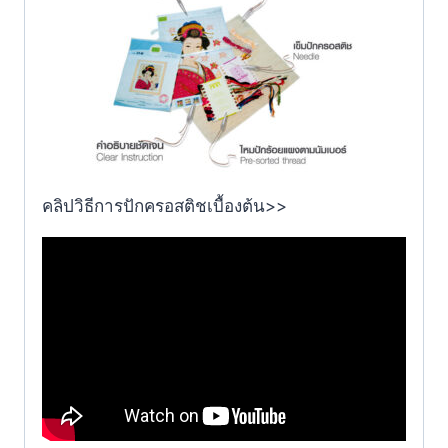
คลิปวิธีการปักครอสติชเบื้องต้น>>