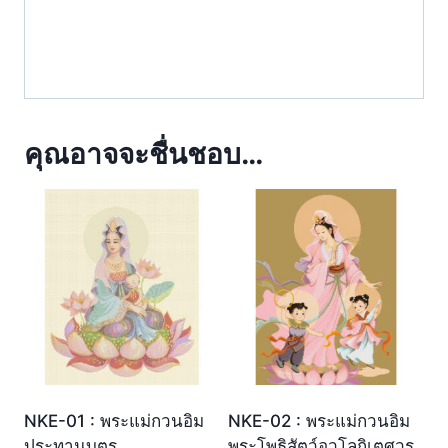
คุณอาจจะชื่นชอบ…
NKE-01 : พระแม่กวนอิม
NKE-02 : พระแม่กวนอิม
ประทานบุตร
พระโพธิสัตว์อวโลกิเตศวร