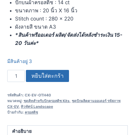
ปักบนผ้าครอสติช : 14 ct
ขนาดภาพ : 20 นิ้ว X 16 นิ้ว
Stitch count : 280 x 220
ผังลายสี ขนาด A3
*สินค้าพรีออเดอร์ ผลิต/จัดส่งได้หลังชำระเงิน 15-
20 วันค่ะ*
มีสินค้าอยู่ 3
หยิบใส่ตะกร้า
รหัสสินค้า:
CX-EV-OTH40
หมวดหมู่:
ชุดคิทสำหรับปักครอสติช Kits
,
ชุดปักผลิตตามออเดอร์ รหัสภาพ
CX-EV
,
ทิวทัศน์ Landscape
ป้ายกำกับ:
ครอสติช
คำอธิบาย