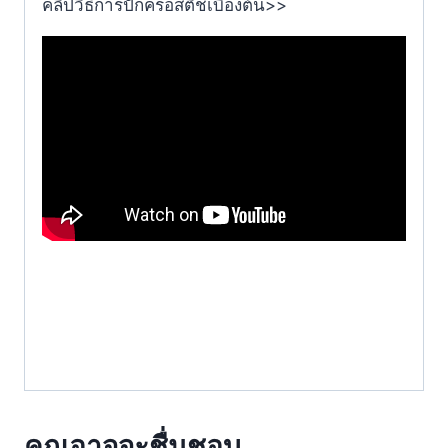
คลิปวิธีการปักครอสติชเบื้องต้น>>
คุณอาจจะชื่นชอบ…