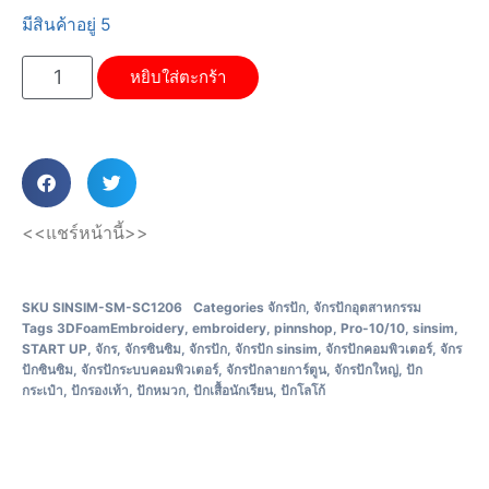
มีสินค้าอยู่ 5
หยิบใส่ตะกร้า
<<แชร์หน้านี้>>
SKU
SINSIM-SM-SC1206
Categories
จักรปัก
,
จักรปักอุตสาหกรรม
Tags
3DFoamEmbroidery
,
embroidery
,
pinnshop
,
Pro-10/10
,
sinsim
,
START UP
,
จักร
,
จักรซินซิม
,
จักรปัก
,
จักรปัก sinsim
,
จักรปักคอมพิวเตอร์
,
จักร
ปักซินซิม
,
จักรปักระบบคอมพิวเตอร์
,
จักรปักลายการ์ตูน
,
จักรปักใหญ่
,
ปัก
กระเป๋า
,
ปักรองเท้า
,
ปักหมวก
,
ปักเสื้อนักเรียน
,
ปักโลโก้