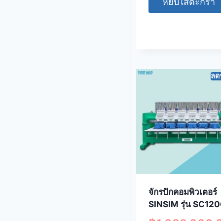
หยิบใส่ตะกร้า
ลด
จักรปักคอมพิวเตอร์
SINSIM รุ่น SC12