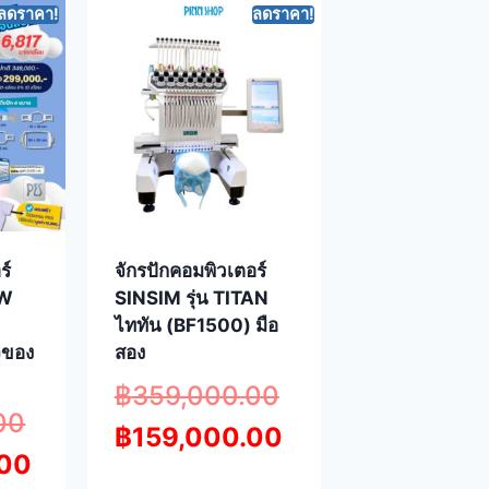
ลดราคา!
ลดราคา!
ร์
จักรปักคอมพิวเตอร์
0W
SINSIM รุ่น TITAN
ไททัน (BF1500) มือ
ิจของ
สอง
฿
359,000.00
00
฿
159,000.00
.00