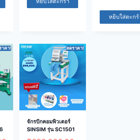
หยิบใส่ตะกร้า
หยิบใส่ตะกร้
ราคา!
ลดราคา!
จักรปักคอมพิวเตอร์
06
SINSIM รุ่น SC1501