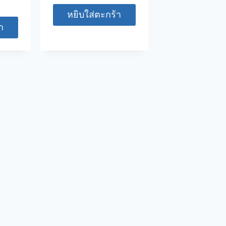
หยิบใส่ตะกร้า
า