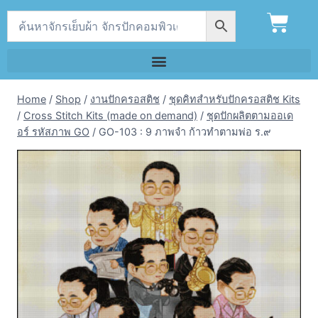
Home
/
Shop
/
งานปักครอสติช
/
ชุดคิทสำหรับปักครอสติช Kits
/
Cross Stitch Kits (made on demand)
/
ชุดปักผลิตตามออเด
อร์ รหัสภาพ GO
/
GO-103 : 9 ภาพจำ ก้าวทำตามพ่อ ร.๙