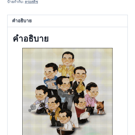
ป้ายกำกับ:
ครอสติช
คำอธิบาย
คำอธิบาย