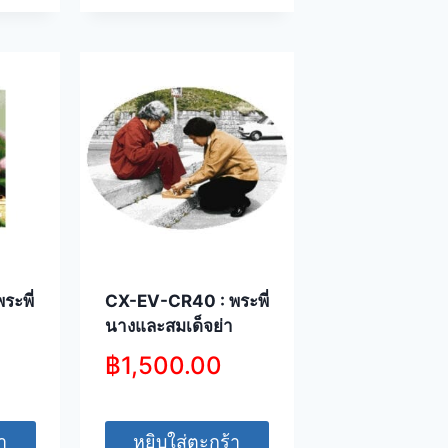
ระพี่
CX-EV-CR40 : พระพี่
นางและสมเด็จย่า
฿
1,500.00
า
หยิบใส่ตะกร้า