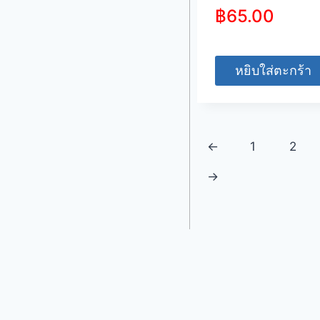
฿
65.00
หยิบใส่ตะกร้า
←
1
2
→