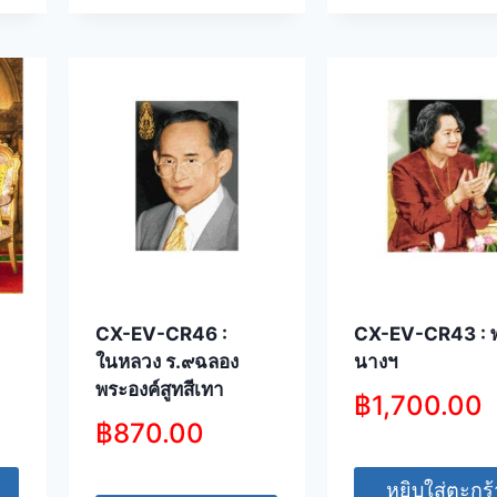
CX-EV-CR46 :
CX-EV-CR43 : พ
ในหลวง ร.๙ฉลอง
นางฯ
พระองค์สูทสีเทา
฿
1,700.00
฿
870.00
หยิบใส่ตะกร้