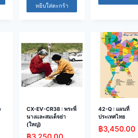
หยิบใส่ตะกร้า
ะ
CX-EV-CR38 : พระพี่
42-Q : แผนที่
นางและสมเด็จย่า
ประเทศไทย
(ใหญ่)
฿
3,450.00
฿
3,250.00