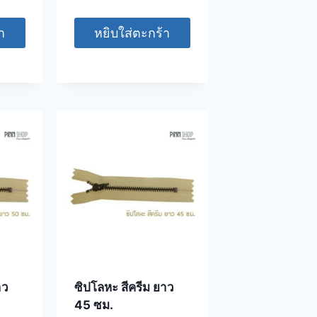
า
หยิบใส่ตะกร้า
าว
ซิปโลหะ สีครีม ยาว
45 ซม.