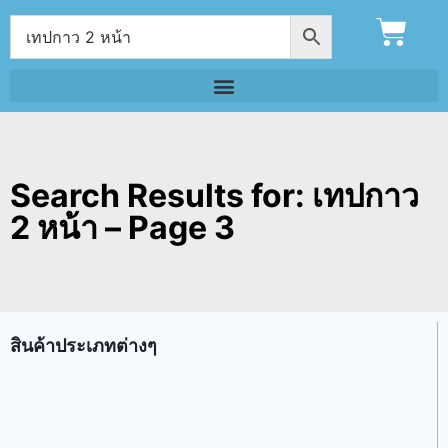
Search Results for: เทปกาว
2 หน้า – Page 3
สินค้าประเภทต่างๆ