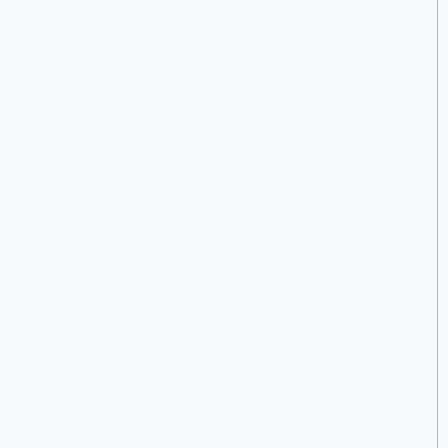
ลด
ราคา!