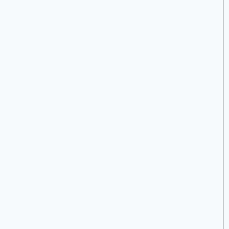
ลด
ราคา!