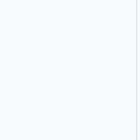
ลด
ราคา!